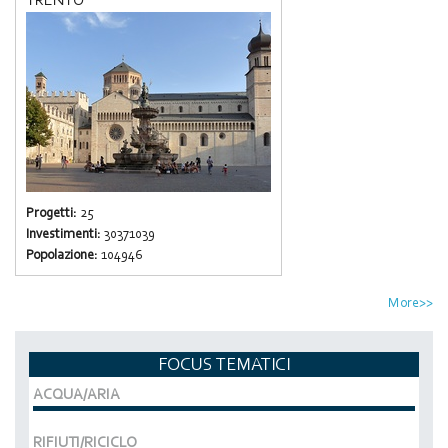
Progetti:
25
Investimenti:
30371039
Popolazione:
104946
More>>
FOCUS TEMATICI
ACQUA/ARIA
RIFIUTI/RICICLO