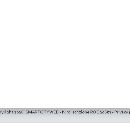
yright 2026. SMARTCITYWEB - N.ro Iscrizione ROC 20653 -
Privacy 