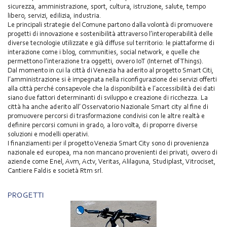
sicurezza, amministrazione, sport, cultura, istruzione, salute, tempo
libero, servizi, edilizia, industria.
Le principali strategie del Comune partono dalla volontà di promuovere
progetti di innovazione e sostenibilità attraverso l’interoperabilità delle
diverse tecnologie utilizzate e già diffuse sul territorio: le piattaforme di
interazione come i blog, communities, social network, e quelle che
permettono l’interazione tra oggetti, ovvero IoT (Internet of Things).
Dal momento in cui la città di Venezia ha aderito al progetto Smart Citi,
l’amministrazione si è impegnata nella riconfigurazione dei servizi offerti
alla città perché consapevole che la disponibilità e l’accessibilità dei dati
siano due fattori determinanti di sviluppo e creazione di ricchezza. La
città ha anche aderito all’ Osservatorio Nazionale Smart city al fine di
promuovere percorsi di trasformazione condivisi con le altre realtà e
definire percorsi comuni in grado, a loro volta, di proporre diverse
soluzioni e modelli operativi.
I finanziamenti per il progetto Venezia Smart City sono di provenienza
nazionale ed europea, ma non mancano provenienti dei privati, ovvero di
aziende come Enel, Avm, Actv, Veritas, Alilaguna, Studiplast, Vitrociset,
Cantiere Faldis e società Rtm srl.
PROGETTI