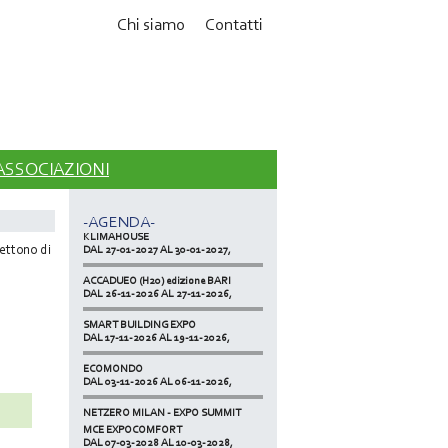
Chi siamo
Contatti
MCE EXPOCOMFORT
DAL 07-03-2028 AL 10-03-2028,
 ASSOCIAZIONI
ACCADUEO (H20) edizione BOLOGNA
DAL 11-10-2027 AL 13-10-2027,
-AGENDA-
KLIMAHOUSE
DAL 27-01-2027 AL 30-01-2027,
mettono di
ACCADUEO (H20) edizione BARI
DAL 26-11-2026 AL 27-11-2026,
SMART BUILDING EXPO
DAL 17-11-2026 AL 19-11-2026,
ECOMONDO
DAL 03-11-2026 AL 06-11-2026,
NETZERO MILAN - EXPO SUMMIT
DAL 20-10-2026 AL 22-10-2026,
MCE EXPOCOMFORT
DAL 07-03-2028 AL 10-03-2028,