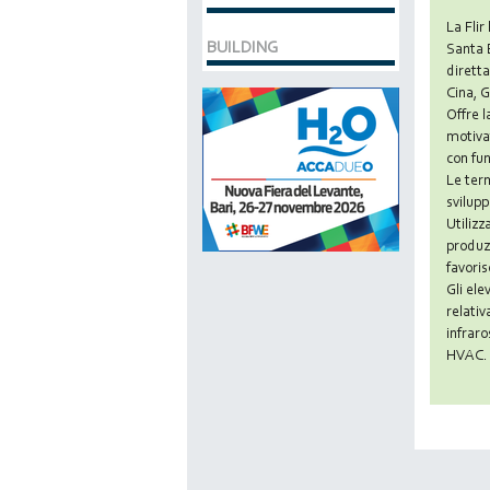
La Flir
BUILDING
Santa B
diretta
Cina, 
Offre l
motivat
con fun
Le term
svilupp
Utilizz
produz
favoris
Gli ele
relativ
infraro
HVAC.