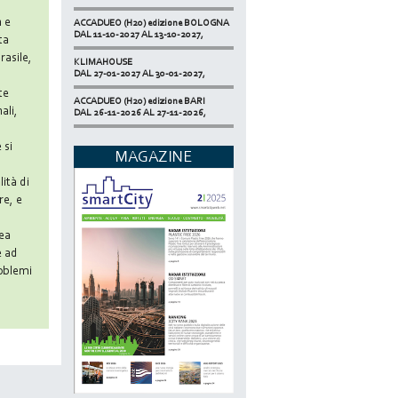
ACCADUEO (H20) edizione BOLOGNA
n e
DAL 11-10-2027 AL 13-10-2027,
ta
rasile,
KLIMAHOUSE
DAL 27-01-2027 AL 30-01-2027,
te
ACCADUEO (H20) edizione BARI
DAL 26-11-2026 AL 27-11-2026,
ali,
SMART BUILDING EXPO
 si
DAL 17-11-2026 AL 19-11-2026,
MAGAZINE
ECOMONDO
ità di
DAL 03-11-2026 AL 06-11-2026,
re, e
NETZERO MILAN - EXPO SUMMIT
DAL 20-10-2026 AL 22-10-2026,
pea
e ad
roblemi