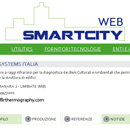
UTILITIES
FORNITORI TECNOLOGIE
ENTI E
 SYSTEMS ITALIA
e a raggi infrarossi per la diagnostica dei Beni Culturali e Ambientali che per
 la struttura di edifici
MANARA 2 - LIMBIATE (MB)
99451001
lirthermography.com
FILO
PRODUZIONE
REFERENZE
NOTIZIE