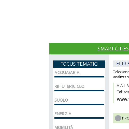
SMART CITIES
FLIR
FOCUS TEMATICI
Telecamer
ACQUA/ARIA
analizzare
VIA L 
RIFIUTI/RICICLO
Tel:
02
www.f
SUOLO
ENERGIA
PRO
MOBILITÀ