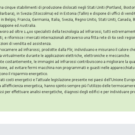
 ha cinque stabilimenti di produzione dislocati negli Stati Uniti (Portland, Bosto
arbara), in Svezia (Stoccolma) ed in Estonia (Tallin) e dispone di uffici di vendi
 in Belgio, Francia, Germania, Italia, Svezia, Regno Unito, Stati Uniti, Canada, B
Giappone ed Australia.
avoro ad oltre 1.400 specialisti della tecnologia ad infrarossi, tutti estremamen
i, e rifornisce i mercati internazionali attraverso una fitta rete di 60 sedi region
zioni di vendita ed assistenza.
ocamere ad infrarossi, prodotte dalla Flir, individuano e misurano il calore che
a virtualmente durante le applicazioni elettriche, elettroniche e meccaniche.
ate costantemente, le immagini ad infrarossi contribuiscono a migliorare la qual
ione, ad evitare fermi macchina non programmati e guasti nelle apparecchiatu
cono il risparmio energetico.
vati costi energetici e l’attuale legislazione presente nei paesi dell’Unione Euro
a all’efficienza energetica, hanno spinto sempre più l’utilizzo delle termocamer
ssi per effettuare analisi energetiche, diagnosi degli edifici e per individuare p