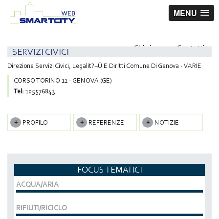
MENU
Chi siamo
Contatti
SERVIZI CIVICI
Direzione Servizi Civici, Legalit?¬Ü E Diritti Comune Di Genova - VARIE
CORSO TORINO 11 - GENOVA (GE)
Tel:
105576843
PROFILO
REFERENZE
NOTIZIE
FOCUS TEMATICI
ACQUA/ARIA
RIFIUTI/RICICLO