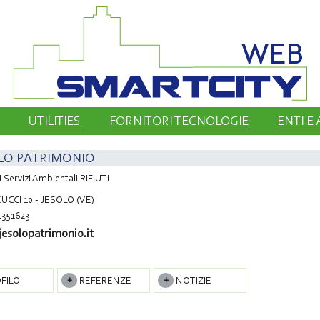
UTILITIES
FORNITORI TECNOLOGIE
ENTI E
LO PATRIMONIO
i Servizi Ambientali RIFIUTI
UCCI 10 - JESOLO (VE)
1351623
esolopatrimonio.it
FILO
REFERENZE
NOTIZIE