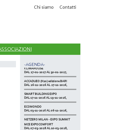
Chi siamo
Contatti
MCE EXPOCOMFORT
DAL 07-03-2028 AL 10-03-2028,
 ASSOCIAZIONI
ACCADUEO (H20) edizione BOLOGNA
DAL 11-10-2027 AL 13-10-2027,
-AGENDA-
KLIMAHOUSE
DAL 27-01-2027 AL 30-01-2027,
ACCADUEO (H20) edizione BARI
DAL 26-11-2026 AL 27-11-2026,
SMART BUILDING EXPO
DAL 17-11-2026 AL 19-11-2026,
ECOMONDO
DAL 03-11-2026 AL 06-11-2026,
NETZERO MILAN - EXPO SUMMIT
DAL 20-10-2026 AL 22-10-2026,
MCE EXPOCOMFORT
DAL 07-03-2028 AL 10-03-2028,