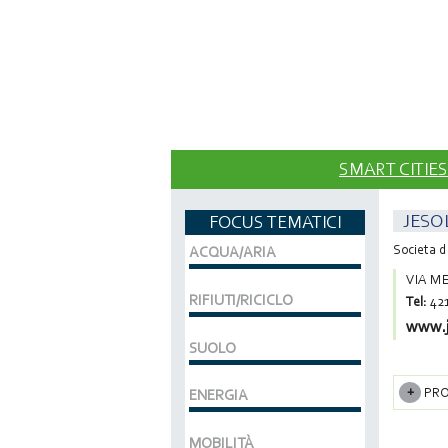
SMART CITIES
JESO
FOCUS TEMATICI
Societa d
ACQUA/ARIA
VIA ME
RIFIUTI/RICICLO
Tel:
42
www.j
SUOLO
PRO
ENERGIA
MOBILITÀ