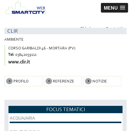
MENU
Chi siamo
Contatti
CLIR
AMBIENTE
CORSO GARIBALDI 46 - MORTARA (PV)
Tel:
03842059111
www.clir.it
PROFILO
REFERENZE
NOTIZIE
FOCUS TEMATICI
ACQUA/ARIA