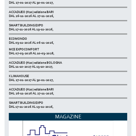
DAL 27-01-2027 AL 30-01-2027,
ACCADUEO (H20) edizione BARI
DAL 26-11-2026 AL 27-11-2026,
SMART BUILDING EXPO
DAL 17-11-2026 AL 19-11-2026,
ECOMONDO
DAL 03-11-2026 AL 06-11-2026,
MCE EXPOCOMFORT
NETZERO MILAN - EXPO SUMMIT
DAL 07-03-2028 AL 10-03-2028,
DAL 20-10-2026 AL 22-10-2026,
ACCADUEO (H20) edizione BOLOGNA
DAL 11-10-2027 AL 13-10-2027,
KLIMAHOUSE
DAL 27-01-2027 AL 30-01-2027,
ACCADUEO (H20) edizione BARI
DAL 26-11-2026 AL 27-11-2026,
SMART BUILDING EXPO
DAL 17-11-2026 AL 19-11-2026,
ECOMONDO
MAGAZINE
DAL 03-11-2026 AL 06-11-2026,
NETZERO MILAN - EXPO SUMMIT
DAL 20-10-2026 AL 22-10-2026,