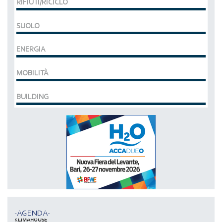
RIFIUTI/RICICLO
SUOLO
ENERGIA
MOBILITÀ
BUILDING
MCE EXPOCOMFORT
DAL 07-03-2028 AL 10-03-2028,
ACCADUEO (H20) edizione BOLOGNA
DAL 11-10-2027 AL 13-10-2027,
-AGENDA-
KLIMAHOUSE