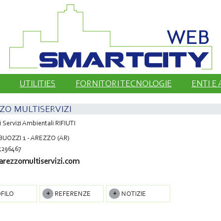
UTILITIES
FORNITORI TECNOLOGIE
ENTI E
ZO MULTISERVIZI
i Servizi Ambientali RIFIUTI
 BUOZZI 1 - AREZZO (AR)
5296467
rezzomultiservizi.com
FILO
REFERENZE
NOTIZIE