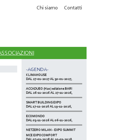
Chi siamo
Contatti
MCE EXPOCOMFORT
DAL 07-03-2028 AL 10-03-2028,
 ASSOCIAZIONI
ACCADUEO (H20) edizione BOLOGNA
DAL 11-10-2027 AL 13-10-2027,
-AGENDA-
KLIMAHOUSE
DAL 27-01-2027 AL 30-01-2027,
ACCADUEO (H20) edizione BARI
DAL 26-11-2026 AL 27-11-2026,
SMART BUILDING EXPO
DAL 17-11-2026 AL 19-11-2026,
ECOMONDO
DAL 03-11-2026 AL 06-11-2026,
NETZERO MILAN - EXPO SUMMIT
DAL 20-10-2026 AL 22-10-2026,
MCE EXPOCOMFORT
DAL 07-03-2028 AL 10-03-2028,