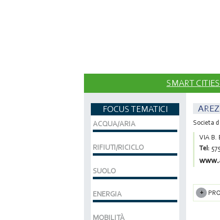
SMART CITIES
AREZ
FOCUS TEMATICI
Societa d
ACQUA/ARIA
VIA B.
RIFIUTI/RICICLO
Tel:
57
www.a
SUOLO
PRO
ENERGIA
MOBILITÀ