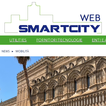
UTILITIES
FORNITORI TECNOLOGIE
ENTI E
▸
NEWS
▸
MOBILITÀ