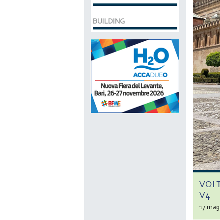
BUILDING
VOI 
V4
17 mag