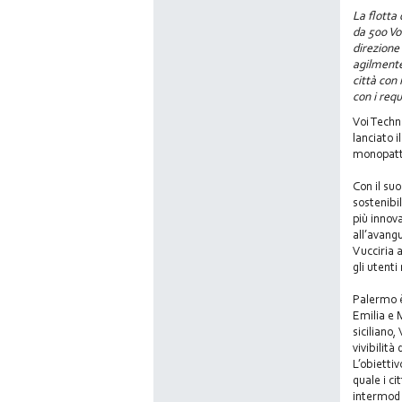
La flotta
da 500 Vo
direzione 
agilmente 
città con 
con i requ
Voi Techn
lanciato 
monopatti
Con il suo
sostenibi
più innov
all’avang
Vucciria a
gli utenti
Palermo è 
Emilia e 
siciliano,
vivibilità
L’obiettiv
quale i ci
intermodal