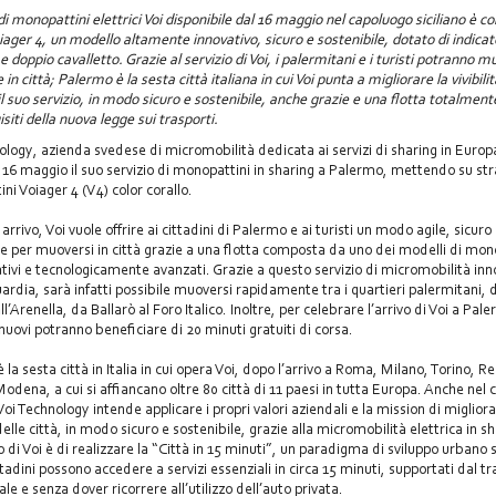
 di monopattini elettrici Voi disponibile dal 16 maggio nel capoluogo siciliano è 
iager 4, un modello altamente innovativo, sicuro e sostenibile, dotato di indicato
e doppio cavalletto. Grazie al servizio di Voi, i palermitani e i turisti potranno m
in città; Palermo è la sesta città italiana in cui Voi punta a migliorare la vivibilit
il suo servizio, in modo sicuro e sostenibile, anche grazie e una flotta totalmente
isiti della nuova legge sui trasporti.
ology, azienda svedese di micromobilità dedicata ai servizi di sharing in Europ
il 16 maggio il suo servizio di monopattini in sharing a Palermo, mettendo su st
ni Voiager 4 (V4) color corallo.
 arrivo, Voi vuole offrire ai cittadini di Palermo e ai turisti un modo agile, sicuro
le per muoversi in città grazie a una flotta composta da uno dei modelli di mo
ativi e tecnologicamente avanzati. Grazie a questo servizio di micromobilità inn
uardia, sarà infatti possibile muoversi rapidamente tra i quartieri palermitani, 
ll’Arenella, da Ballarò al Foro Italico. Inoltre, per celebrare l’arrivo di Voi a Pale
 nuovi potranno beneficiare di 20 minuti gratuiti di corsa.
la sesta città in Italia in cui opera Voi, dopo l’arrivo a Roma, Milano, Torino, R
Modena, a cui si affiancano oltre 80 città di 11 paesi in tutta Europa. Anche nel
 Voi Technology intende applicare i propri valori aziendali e la mission di migliora
 delle città, in modo sicuro e sostenibile, grazie alla micromobilità elettrica in s
o di Voi è di realizzare la “Città in 15 minuti”, un paradigma di sviluppo urbano 
ttadini possono accedere a servizi essenziali in circa 15 minuti, supportati dal t
e e senza dover ricorrere all’utilizzo dell’auto privata.