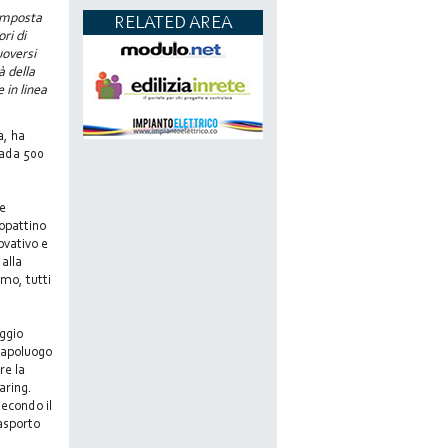
composta
RELATED AREA
ri di
uoversi
à della
 in linea
a, ha
rada 500
 e
nopattino
ovativo e
dalla
rmo, tutti
eggio
 capoluogo
re la
haring.
secondo il
rasporto