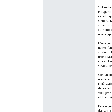
“Intendia
inauguria
capoluogo
General M
sono mono
cui sono d
maneggevo
Il Voiager
nuove fun
sostenibi
monopattin
che aiuta
strada per
Con un ci
modello p
il più st
di ciotto
Voiager 4
of Things)
L'impegno 
dai suoi 