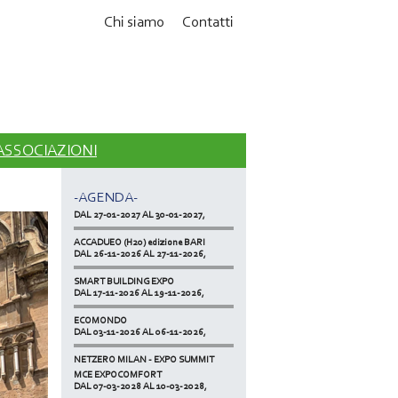
Chi siamo
Contatti
MCE EXPOCOMFORT
DAL 07-03-2028 AL 10-03-2028,
 ASSOCIAZIONI
ACCADUEO (H20) edizione BOLOGNA
DAL 11-10-2027 AL 13-10-2027,
KLIMAHOUSE
-AGENDA-
DAL 27-01-2027 AL 30-01-2027,
ACCADUEO (H20) edizione BARI
DAL 26-11-2026 AL 27-11-2026,
SMART BUILDING EXPO
DAL 17-11-2026 AL 19-11-2026,
ECOMONDO
DAL 03-11-2026 AL 06-11-2026,
NETZERO MILAN - EXPO SUMMIT
DAL 20-10-2026 AL 22-10-2026,
MCE EXPOCOMFORT
DAL 07-03-2028 AL 10-03-2028,