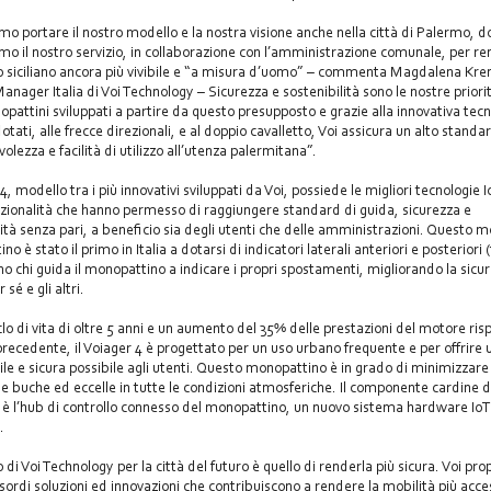
mo portare il nostro modello e la nostra visione anche nella città di Palermo, d
mo il nostro servizio, in collaborazione con l’amministrazione comunale, per ren
 siciliano ancora più vivibile e “a misura d’uomo” – commenta Magdalena Kre
anager Italia di Voi Technology – Sicurezza e sostenibilità sono le nostre priorit
pattini sviluppati a partire da questo presupposto e grazie alla innovativa tecn
otati, alle frecce direzionali, e al doppio cavalletto, Voi assicura un alto standa
lezza e facilità di utilizzo all’utenza palermitana”.
 4, modello tra i più innovativi sviluppati da Voi, possiede le migliori tecnologie 
zionalità che hanno permesso di raggiungere standard di guida, sicurezza e
lità senza pari, a beneficio sia degli utenti che delle amministrazioni. Questo m
o è stato il primo in Italia a dotarsi di indicatori laterali anteriori e posteriori 
no chi guida il monopattino a indicare i propri spostamenti, migliorando la sicur
 sé e gli altri.
clo di vita di oltre 5 anni e un aumento del 35% delle prestazioni del motore risp
recedente, il Voiager 4 è progettato per un uso urbano frequente e per offrire
abile e sicura possibile agli utenti. Questo monopattino è in grado di minimizzare
li e buche ed eccelle in tutte le condizioni atmosferiche. Il componente cardine d
 è l’hub di controllo connesso del monopattino, un nuovo sistema hardware IoT
.
di Voi Technology per la città del futuro è quello di renderla più sicura. Voi pro
esordi soluzioni ed innovazioni che contribuiscono a rendere la mobilità più acces