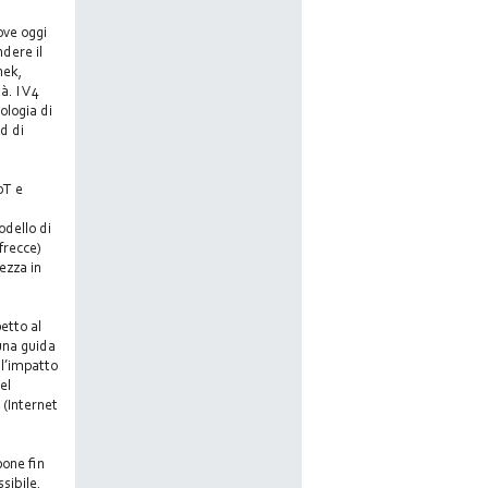
ove oggi
dere il
nek,
à. I V4
ologia di
rd di
IoT e
odello di
(frecce)
ezza in
etto al
 una guida
 l’impatto
el
 (Internet
pone fin
sibile,