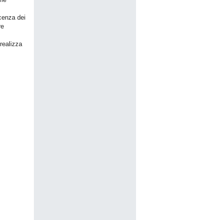
cenza dei
re
realizza