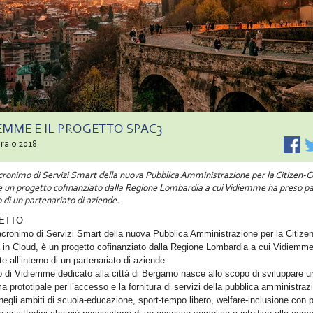
EMME E IL PROGETTO SPAC3
raio 2018
ronimo di Servizi Smart della nuova Pubblica Amministrazione per la Citizen-C
 è un progetto cofinanziato dalla Regione Lombardia a cui Vidiemme ha preso p
o di un partenariato di aziende.
GETTO
ronimo di Servizi Smart della nuova Pubblica Amministrazione per la Citizen
y in Cloud, è un progetto cofinanziato dalla Regione Lombardia a cui Vidiemm
te all’interno di un partenariato di aziende.
to di Vidiemme dedicato alla città di Bergamo nasce allo scopo di sviluppare u
ma prototipale per l’accesso e la fornitura di servizi della pubblica amministraz
 negli ambiti di scuola-educazione, sport-tempo libero, welfare-inclusione con p