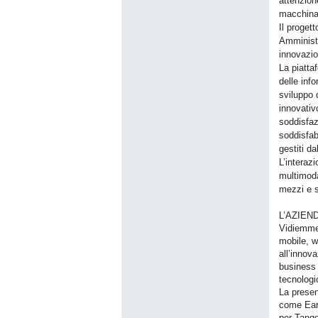
attenzion
macchina 
Il progett
Amministr
innovazio
La piatta
delle info
sviluppo d
innovativ
soddisfaz
soddisfab
gestiti da
L’interaz
multimoda
mezzi e s
L’AZIEN
Vidiemme 
mobile, w
all’innov
business 
tecnologi
La presen
come Earl
per Tango