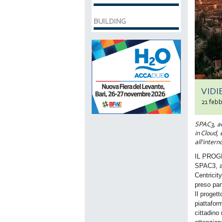
BUILDING
VIDI
21 febb
SPAC3, ac
in Cloud,
all’intern
IL PRO
SPAC3, ac
Centricit
preso par
Il proget
piattafor
cittadino