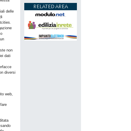
plessa
RELATED AREA
ali delle
di
cities.
ogazione
lo
 un
este non
ei dati
terfacce
on diversi
ito web,
 fare
ditata
assando
rle