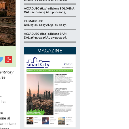
ACCADUEO (H20) edizione BOLOGNA
DAL 11-10-2027 AL 13-10-2027,
KLIMAHOUSE
DAL 27-01-2027 AL 30-01-2027,
ACCADUEO (H20) edizione BARI
DAL 26-11-2026 AL 27-11-2026,
SMART BUILDING EXPO
DAL 17-11-2026 AL 19-11-2026,
MAGAZINE
ECOMONDO
DAL 03-11-2026 AL 06-11-2026,
NETZERO MILAN - EXPO SUMMIT
entricity
DAL 20-10-2026 AL 22-10-2026,
arte
-
e ha
na
ione al
articolare