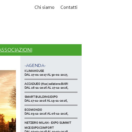
Chi siamo
Contatti
MCE EXPOCOMFORT
DAL 07-03-2028 AL 10-03-2028,
 ASSOCIAZIONI
ACCADUEO (H20) edizione BOLOGNA
DAL 11-10-2027 AL 13-10-2027,
-AGENDA-
KLIMAHOUSE
DAL 27-01-2027 AL 30-01-2027,
ACCADUEO (H20) edizione BARI
DAL 26-11-2026 AL 27-11-2026,
SMART BUILDING EXPO
DAL 17-11-2026 AL 19-11-2026,
ECOMONDO
DAL 03-11-2026 AL 06-11-2026,
NETZERO MILAN - EXPO SUMMIT
DAL 20-10-2026 AL 22-10-2026,
MCE EXPOCOMFORT
DAL 07-03-2028 AL 10-03-2028,