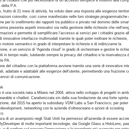
e ai cittadini che più necessitano di un accesso semplice e intuitivo alla com
della P.A.
o, frutto di 21 mesi di attività, ha voluto dare una risposta alle esigenze territori
azioni coinvolte, così come manifestate nelle loro strategie programmatiche 
ne per lo snellimento dei rapporti tra pubblico e privato nel dominio delle smart
forma presenta aspetti innovativi sia nella gestione delle richieste che nell’er
rmazioni e permette di semplificare l’accesso ai servizi per i cittadini grazie al
i innovative interfacce multimodali tramite le quali poter inoltrare le richieste,
o motore semantico in grado di interpretare le richieste e di indirizzarne la
ione, e un servizio di “Agenda cloud” in grado di orchestrare e gestire le richi
ili in tempo reale, tutelando sempre la privacy del cittadino e la riservatezza d
lle PA.
ione del cittadino con la piattaforma avviene tramite una serie di innovative in
li, adattate e adattabili alle esigenze dell’utente, permettendo una fruizione c
ervizi di comunicazione.
DA
è una società nata a Milano nel 2004, attiva nello sviluppo di progetti in amb
earable e chatbot. Caratterizzata sin dalla sua fondazione da una forte spinta
azione, dal 2015 ha aperto la subsidiary VDM Labs a San Francisco, per poter
development, networking con le aziende d’oltreoceano e azioni di scouting
co.
za di un avamposto negli Stati Uniti ha permesso all’azienda di essere accre
yDeveloper di molte importanti tecnologie, dai Google Glass a HoloLens, p
, e di cogliere sul nascere l’innovazione e le tecnologie più avanzate per pote