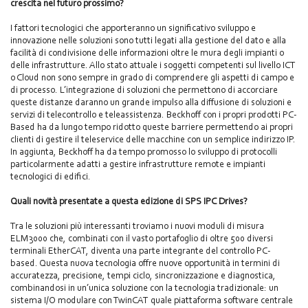
crescita nel futuro prossimo?
I fattori tecnologici che apporteranno un significativo sviluppo e
innovazione nelle soluzioni sono tutti legati alla gestione del dato e alla
facilità di condivisione delle informazioni oltre le mura degli impianti o
delle infrastrutture. Allo stato attuale i soggetti competenti sul livello ICT
o Cloud non sono sempre in grado di comprendere gli aspetti di campo e
di processo. L’integrazione di soluzioni che permettono di accorciare
queste distanze daranno un grande impulso alla diffusione di soluzioni e
servizi di telecontrollo e teleassistenza. Beckhoff con i propri prodotti PC-
Based ha da lungo tempo ridotto queste barriere permettendo ai propri
clienti di gestire il teleservice delle macchine con un semplice indirizzo IP.
In aggiunta, Beckhoff ha da tempo promosso lo sviluppo di protocolli
particolarmente adatti a gestire infrastrutture remote e impianti
tecnologici di edifici.
Quali novità presentate a questa edizione di SPS IPC Drives?
Tra le soluzioni più interessanti troviamo i nuovi moduli di misura
ELM3000 che, combinati con il vasto portafoglio di oltre 500 diversi
terminali EtherCAT, diventa una parte integrante del controllo PC-
based. Questa nuova tecnologia offre nuove opportunità in termini di
accuratezza, precisione, tempi ciclo, sincronizzazione e diagnostica,
combinandosi in un’unica soluzione con la tecnologia tradizionale: un
sistema I/O modulare con TwinCAT quale piattaforma software centrale