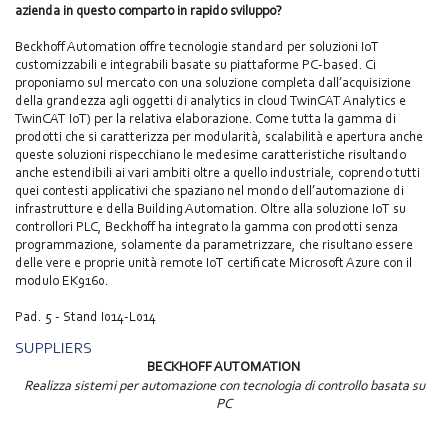
azienda in questo comparto in rapido sviluppo?
Beckhoff Automation offre tecnologie standard per soluzioni IoT
customizzabili e integrabili basate su piattaforme PC-based. Ci
proponiamo sul mercato con una soluzione completa dall’acquisizione
della grandezza agli oggetti di analytics in cloud TwinCAT Analytics e
TwinCAT IoT) per la relativa elaborazione. Come tutta la gamma di
prodotti che si caratterizza per modularità, scalabilità e apertura anche
queste soluzioni rispecchiano le medesime caratteristiche risultando
anche estendibili ai vari ambiti oltre a quello industriale, coprendo tutti
quei contesti applicativi che spaziano nel mondo dell’automazione di
infrastrutture e della Building Automation. Oltre alla soluzione IoT su
controllori PLC, Beckhoff ha integrato la gamma con prodotti senza
programmazione, solamente da parametrizzare, che risultano essere
delle vere e proprie unità remote IoT certificate Microsoft Azure con il
modulo EK9160.
Pad. 5 - Stand I014-L014
SUPPLIERS
BECKHOFF AUTOMATION
Realizza sistemi per automazione con tecnologia di controllo basata su
PC