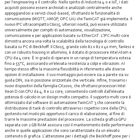
per l'engineering e il controllo. Nello spirito di Industria 4.0 e IoT, i dati
acquisiti possono essere archiviati e analizzati centralmente anche
appoggiandosi a servizi cloud-based, sfruttando le funzionalità di
comunicazione (MQTT, AMQP, OPC UA) che TwinCAT già implementa. Il
nuovo IPC ultracompatto C6015, ulteriori novità, può essere utilizzato
universalmente per compiti di automazione, visualizzazione,
comunicazione e per applicazioni basate su EtherCAT. L’IPC multi-core
dimostra ancora una volta la scalabilità della tecnologia di controllo
basata su PC di Beckhoff. Il C6015, grande solo 82 x 82 x 40 mm, fanless e
con un robusto housing in alluminio, è dotato di processore Intel Atom e
CPU da 4 core. È in grado di operare in un range di temperatura estesa
fino a 55°C, assicurando un’elevata resistenza a colpi e vibrazioni. Al
tempo stesso offre la massima flessibilità in riferimento alle diverse
opzioni di installazione: il suo montaggio può essere sia a parete sia su
guida DIN, sia in posizione orizzontale che verticale. Infine, troviamo i
nuovi dispositivi della famiglia CX2000, che sfruttano processori Intel
Xeon D con CPU da 4, 8 e 12 core, consentendo controlli dall’elevata
potenza di calcolo in un design molto compatto. Il supporto multi core è
ottimizzato dal software di automazione TwinCAT 3 che consente la
distribuzione di task di controllo attraverso i rispettivi core della CPU,
gestendo nel modo più opportuno il carico di elaborazione, al fine di
trarre le massime prestazioni del processore. La scheda grafica GPU
separata con 2 GB RAM assicura così il mantenimento delle performance
anche in quelle applicazioni che sono caratterizzate da un elevato
contenuto di grafica. L’attenzione per i dettagli che Beckhoff pone per i