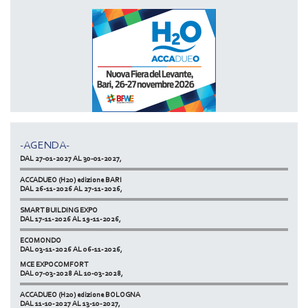
MCE EXPOCOMFORT
DAL 07-03-2028 AL 10-03-2028,
ACCADUEO (H20) edizione BOLOGNA
DAL 11-10-2027 AL 13-10-2027,
-AGENDA-
KLIMAHOUSE
DAL 27-01-2027 AL 30-01-2027,
ACCADUEO (H20) edizione BARI
DAL 26-11-2026 AL 27-11-2026,
SMART BUILDING EXPO
DAL 17-11-2026 AL 19-11-2026,
ECOMONDO
DAL 03-11-2026 AL 06-11-2026,
MCE EXPOCOMFORT
NETZERO MILAN - EXPO SUMMIT
DAL 07-03-2028 AL 10-03-2028,
DAL 20-10-2026 AL 22-10-2026,
ACCADUEO (H20) edizione BOLOGNA
DAL 11-10-2027 AL 13-10-2027,