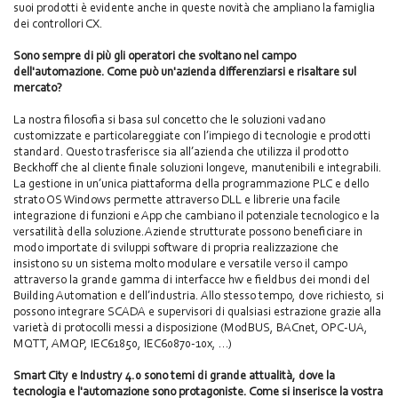
suoi prodotti è evidente anche in queste novità che ampliano la famiglia
dei controllori CX.
Sono sempre di più gli operatori che svoltano nel campo
dell'automazione. Come può un'azienda differenziarsi e risaltare sul
mercato?
La nostra filosofia si basa sul concetto che le soluzioni vadano
customizzate e particolareggiate con l’impiego di tecnologie e prodotti
standard. Questo trasferisce sia all’azienda che utilizza il prodotto
Beckhoff che al cliente finale soluzioni longeve, manutenibili e integrabili.
La gestione in un’unica piattaforma della programmazione PLC e dello
strato OS Windows permette attraverso DLL e librerie una facile
integrazione di funzioni e App che cambiano il potenziale tecnologico e la
versatilità della soluzione.Aziende strutturate possono beneficiare in
modo importate di sviluppi software di propria realizzazione che
insistono su un sistema molto modulare e versatile verso il campo
attraverso la grande gamma di interfacce hw e fieldbus dei mondi del
Building Automation e dell’industria. Allo stesso tempo, dove richiesto, si
possono integrare SCADA e supervisori di qualsiasi estrazione grazie alla
varietà di protocolli messi a disposizione (ModBUS, BACnet, OPC-UA,
MQTT, AMQP, IEC61850, IEC60870-10x, …)
Smart City e Industry 4.0 sono temi di grande attualità, dove la
tecnologia e l'automazione sono protagoniste. Come si inserisce la vostra