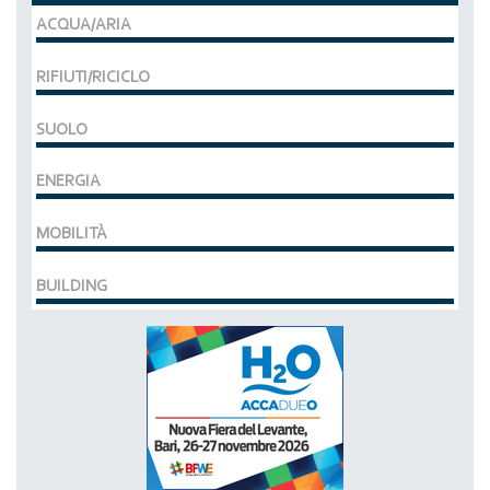
ACQUA/ARIA
RIFIUTI/RICICLO
SUOLO
ENERGIA
MOBILITÀ
BUILDING
MCE EXPOCOMFORT
DAL 07-03-2028 AL 10-03-2028,
ACCADUEO (H20) edizione BOLOGNA
DAL 11-10-2027 AL 13-10-2027,