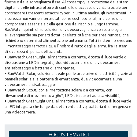
fisiche o della sorveglianza fissa. Al contempo, la protezione dei sistemi
digitali e delle infrastrutture di controllo d'accesso diventa cruciale per
contrastare i crescenti attacchi cyber. In ultima analisi, gli investimenti in
sicurezza non vanno interpretati come costi opzionali, ma come una
componente essenziale della gestione del rischio a lungo termine.
BauWatch quindi offre soluzioni di videosorveglianza con tecnologia
all'avanguardia sia per siti dotati di elettricità che per aree remote, che
richiedono sistemi ad alimentazione autonoma. Tutti i sistemi prevedono
il monitoraggio remoto H24 e l’inoltro diretto degli allarmi; fra i sistemi
di sicurezza di punta dell’azienda:
• BauWatch GreenLight, alimentata a corrente, dotata di luce verde di
dissuasione a LED integrata, due videocamere e una videocamera
antisabotaggio e batteria di emergenza;
• BauWatch Solar, soluzione ideale per le aree prive di elettricità grazie ai
pannelli solari e alla batteria di emergenza, due videocamere e una
videocamera antisabotaggio;
• BauWatch Scout, con alimentazione solare o a corrente, con
rilevamento di movimento a 360°, LED dissuasori ad alta visibilità;
• BauWatch GreenLight One, alimentata a corrente, dotata di luce verde
a LED integrata che funge da deterrente attivo, batteria di emergenza e
una videocamera.
FOCUS TEMATICI