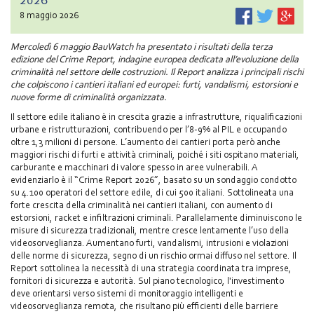
8 maggio 2026
Mercoledì 6 maggio BauWatch ha presentato i risultati della terza
edizione del Crime Report, indagine europea dedicata all’evoluzione della
criminalità nel settore delle costruzioni. Il Report analizza i principali rischi
che colpiscono i cantieri italiani ed europei: furti, vandalismi, estorsioni e
nuove forme di criminalità organizzata.
Il settore edile italiano è in crescita grazie a infrastrutture, riqualificazioni
urbane e ristrutturazioni, contribuendo per l’8-9% al PIL e occupando
oltre 1,3 milioni di persone. L’aumento dei cantieri porta però anche
maggiori rischi di furti e attività criminali, poiché i siti ospitano materiali,
carburante e macchinari di valore spesso in aree vulnerabili. A
evidenziarlo è il “Crime Report 2026”, basato su un sondaggio condotto
su 4.100 operatori del settore edile, di cui 500 italiani. Sottolineata una
forte crescita della criminalità nei cantieri italiani, con aumento di
estorsioni, racket e infiltrazioni criminali. Parallelamente diminuiscono le
misure di sicurezza tradizionali, mentre cresce lentamente l’uso della
videosorveglianza. Aumentano furti, vandalismi, intrusioni e violazioni
delle norme di sicurezza, segno di un rischio ormai diffuso nel settore. Il
Report sottolinea la necessità di una strategia coordinata tra imprese,
fornitori di sicurezza e autorità. Sul piano tecnologico, l'investimento
deve orientarsi verso sistemi di monitoraggio intelligenti e
videosorveglianza remota, che risultano più efficienti delle barriere