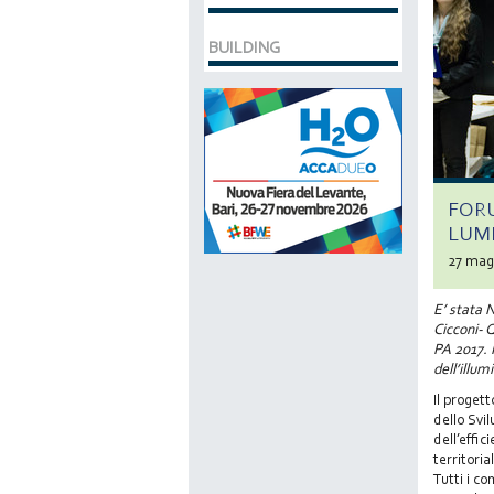
BUILDING
FORU
LUM
27 mag
E’ stata 
Cicconi- 
PA 2017. 
dell’illu
Il proget
dello Svi
dell’effic
territoria
Tutti i c