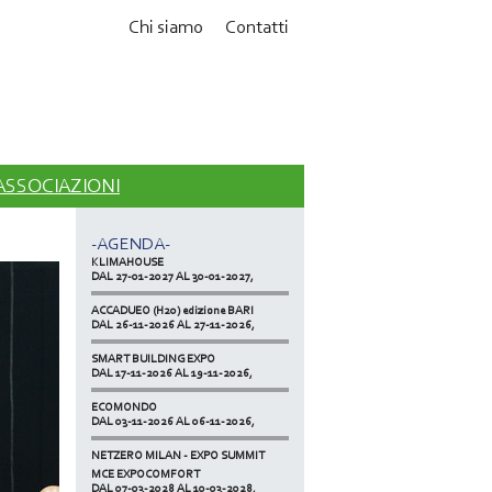
Chi siamo
Contatti
MCE EXPOCOMFORT
DAL 07-03-2028 AL 10-03-2028,
 ASSOCIAZIONI
ACCADUEO (H20) edizione BOLOGNA
DAL 11-10-2027 AL 13-10-2027,
-AGENDA-
KLIMAHOUSE
DAL 27-01-2027 AL 30-01-2027,
ACCADUEO (H20) edizione BARI
DAL 26-11-2026 AL 27-11-2026,
SMART BUILDING EXPO
DAL 17-11-2026 AL 19-11-2026,
ECOMONDO
DAL 03-11-2026 AL 06-11-2026,
NETZERO MILAN - EXPO SUMMIT
DAL 20-10-2026 AL 22-10-2026,
MCE EXPOCOMFORT
DAL 07-03-2028 AL 10-03-2028,