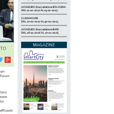
ACCADUEO (H20) edizione BOLOGNA
DAL 11-10-2027 AL 13-10-2027,
KLIMAHOUSE
DAL 27-01-2027 AL 30-01-2027,
ACCADUEO (H20) edizione BARI
DAL 26-11-2026 AL 27-11-2026,
SMART BUILDING EXPO
DAL 17-11-2026 AL 19-11-2026,
MAGAZINE
TTO
ECOMONDO
DAL 03-11-2026 AL 06-11-2026,
NETZERO MILAN - EXPO SUMMIT
DAL 20-10-2026 AL 22-10-2026,
Ivan
l Forum
stero
zione
sto
fficienti