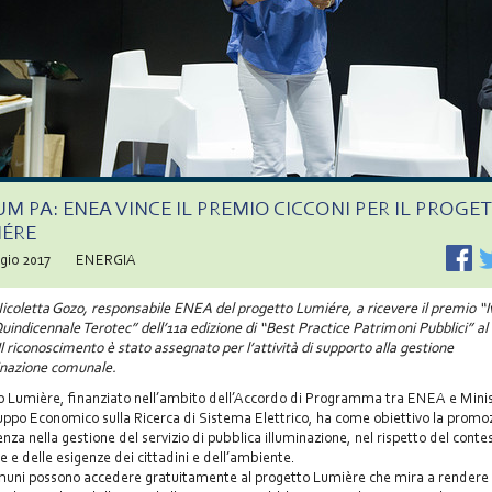
M PA: ENEA VINCE IL PREMIO CICCONI PER IL PROGE
IÉRE
gio 2017
ENERGIA
Nicoletta Gozo, responsabile ENEA del progetto Lumiére, a ricevere il premio “
Quindicennale Terotec” dell’11a edizione di “Best Practice Patrimoni Pubblici” a
Il riconoscimento è stato assegnato per l’attività di supporto alla gestione
minazione comunale.
to Lumière, finanziato nell’ambito dell’Accordo di Programma tra ENEA e Mini
luppo Economico sulla Ricerca di Sistema Elettrico, ha come obiettivo la promo
ienza nella gestione del servizio di pubblica illuminazione, nel rispetto del conte
le e delle esigenze dei cittadini e dell’ambiente.
omuni possono accedere gratuitamente al progetto Lumière che mira a rendere e