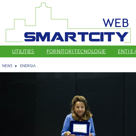
UTILITIES
FORNITORI TECNOLOGIE
ENTI E
▸
NEWS
▸
ENERGIA