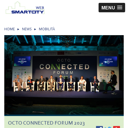
MENU
HOME
▸
NEWS
▸
MOBILITÀ
OCTO CONNECTED FORUM 2023