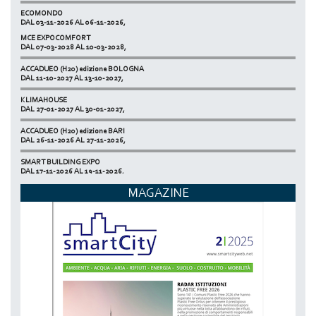
ECOMONDO
DAL 03-11-2026 AL 06-11-2026,
MCE EXPOCOMFORT
NETZERO MILAN - EXPO SUMMIT
DAL 07-03-2028 AL 10-03-2028,
DAL 20-10-2026 AL 22-10-2026,
ACCADUEO (H20) edizione BOLOGNA
DAL 11-10-2027 AL 13-10-2027,
KLIMAHOUSE
DAL 27-01-2027 AL 30-01-2027,
ACCADUEO (H20) edizione BARI
DAL 26-11-2026 AL 27-11-2026,
SMART BUILDING EXPO
DAL 17-11-2026 AL 19-11-2026,
ECOMONDO
MAGAZINE
DAL 03-11-2026 AL 06-11-2026,
NETZERO MILAN - EXPO SUMMIT
DAL 20-10-2026 AL 22-10-2026,