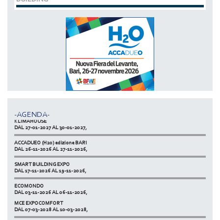
MCE EXPOCOMFORT
DAL 07-03-2028 AL 10-03-2028,
ACCADUEO (H20) edizione BOLOGNA
DAL 11-10-2027 AL 13-10-2027,
-AGENDA-
KLIMAHOUSE
DAL 27-01-2027 AL 30-01-2027,
ACCADUEO (H20) edizione BARI
DAL 26-11-2026 AL 27-11-2026,
SMART BUILDING EXPO
DAL 17-11-2026 AL 19-11-2026,
ECOMONDO
DAL 03-11-2026 AL 06-11-2026,
MCE EXPOCOMFORT
NETZERO MILAN - EXPO SUMMIT
DAL 07-03-2028 AL 10-03-2028,
DAL 20-10-2026 AL 22-10-2026,