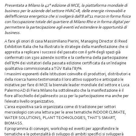
Presentata a Milano la 42° edizione di MCE, la piattaforma mondiale di
business per le aziende del settore HVAC+R, delle energie rinnovabili e
dell’efficienza energetica che si svolgerà dall’8 all’11 marzo in forma fisica
con l’occupazione totale del quartiere di Milano Rho e in forma digital per
permettere la partecipazione agli eventi ed estendere le opportunità di
business.
A fare gli onori di casa Massimiliano Pierini, Managing Director di Reed
Exhibition Italia che ha illustrato le strategie della manifestazione che si
appresta a replicare i successi del passato con il 90% degli spazi già
confermati con 1300 aziende iscritte e la conferma della partecipazione
dell’87% dei visitatori della passata edizione certificata da un’indagine
qualitativa commissionata a TÜV Italia l’87%.
I massimi esponenti delle Istituzioni coinvolte di produttori, distributori e
della ricerca hanno testimoniato il loro attivo supporto e anticipato le
iniziative per fare di MCE la biennale leader mondiale del settore e Luca
Palermo AD di Fiera Milano ha sottolineato che la manifestazione è il
fiore all’occhiello del palinsesto 2022 per la partecipazione ma anche per
l’elevato livello organizzativo.
L’area espositiva sarà organizzata come di tradizione per settori
merceologici con una lettura per le aree tematiche INDOOR CLIMATE,
WATER SOLUTIONS, PLANT TECHNOLOGIES, THAT’S SMART,
BIOMASS.
Il programma di convegni, workshop ed eventi per approfondire le
tematiche e le potenzialità di sviluppo di ambiti specifici si svilupperà