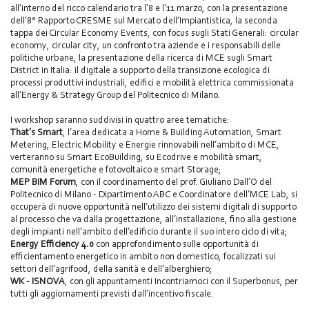
all’interno del ricco calendario tra l’8 e l’11 marzo, con la presentazione
dell’8° Rapporto CRESME sul Mercato dell’Impiantistica, la seconda
tappa dei Circular Economy Events, con focus sugli Stati Generali: circular
economy, circular city, un confronto tra aziende e i responsabili delle
politiche urbane, la presentazione della ricerca di MCE sugli Smart
District in Italia: il digitale a supporto della transizione ecologica di
processi produttivi industriali, edifici e mobilità elettrica commissionata
all’Energy & Strategy Group del Politecnico di Milano.
I workshop saranno suddivisi in quattro aree tematiche:
That’s Smart
, l’area dedicata a Home & Building Automation, Smart
Metering, Electric Mobility e Energie rinnovabili nell’ambito di MCE,
verteranno su Smart EcoBuilding, su Ecodrive e mobilità smart,
comunità energetiche e fotovoltaico e smart Storage;
MEP BIM Forum
, con il coordinamento del prof. Giuliano Dall’O del
Politecnico di Milano - Dipartimento ABC e Coordinatore dell’MCE Lab, si
occuperà di nuove opportunità nell’utilizzo dei sistemi digitali di supporto
al processo che va dalla progettazione, all’installazione, fino alla gestione
degli impianti nell’ambito dell’edificio durante il suo intero ciclo di vita;
Energy Efficiency 4.0
con approfondimento sulle opportunità di
efficientamento energetico in ambito non domestico, focalizzati sui
settori dell’agrifood, della sanità e dell’alberghiero;
WK - ISNOVA
, con gli appuntamenti Incontriamoci con il Superbonus, per
tutti gli aggiornamenti previsti dall’incentivo fiscale.