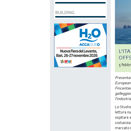
BUILDING
L’IT
OFF
5 febb
Presentat
European 
Fincantier
galleggia
l'industria
Lo Studio
lettura nu
ospitare 
sostanzia
mercato m