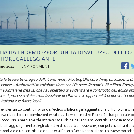
ALIA HA ENORMI OPPORTUNITÀ DI SVILUPPO DELL’EO
SHORE GALLEGGIANTE
raio 2024
ENVIRONMENT
o lo Studio Strategico della Community Floating Offshore Wind, un'iniziativa di
House – Ambrosetti in collaborazione con i Partner Renantis, BlueFloat Energy
i e Acciaierie d’Italia, che ha l’obiettivo di evidenziare il contributo dell'eolico of
nte al processo di decarbonizzazione del Paese e le opportunità di questa tecno
 italiana e le filiere locali.
 evidenzia 10 punti di forza dell’eolico offshore galleggiante che offrono una chi
ova rispetto a 10 convinzioni errate sul tema. Il nostro Paese è il luogo ideale p
e produrre energia verde attraverso turbine galleggianti contribuendo in modo
le al raggiungimento degli obiettivi di decarbonizzazione, con potenzialità da t
ondiale e un contributo del 60% all’intero fabbisogno. Il nostro Paese potreb