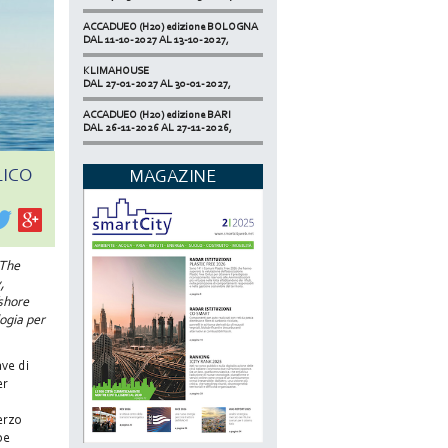
ACCADUEO (H20) edizione BOLOGNA
DAL 11-10-2027 AL 13-10-2027,
KLIMAHOUSE
DAL 27-01-2027 AL 30-01-2027,
ACCADUEO (H20) edizione BARI
DAL 26-11-2026 AL 27-11-2026,
SMART BUILDING EXPO
DAL 17-11-2026 AL 19-11-2026,
LICO
MAGAZINE
ECOMONDO
DAL 03-11-2026 AL 06-11-2026,
NETZERO MILAN - EXPO SUMMIT
DAL 20-10-2026 AL 22-10-2026,
 The
,
fshore
logia per
ave di
er
erzo
be