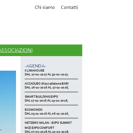
Chi siamo
Contatti
MCE EXPOCOMFORT
DAL 07-03-2028 AL 10-03-2028,
 ASSOCIAZIONI
ACCADUEO (H20) edizione BOLOGNA
DAL 11-10-2027 AL 13-10-2027,
-AGENDA-
KLIMAHOUSE
DAL 27-01-2027 AL 30-01-2027,
ACCADUEO (H20) edizione BARI
DAL 26-11-2026 AL 27-11-2026,
SMART BUILDING EXPO
DAL 17-11-2026 AL 19-11-2026,
ECOMONDO
DAL 03-11-2026 AL 06-11-2026,
NETZERO MILAN - EXPO SUMMIT
DAL 20-10-2026 AL 22-10-2026,
MCE EXPOCOMFORT
DAL 07-03-2028 AL 10-03-2028,