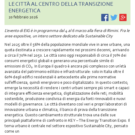
LE CITTÀ AL CENTRO DELLA TRANSIZIONE
ENERGETICA
20 febbraio 2026
L'evento di EIG è in programma dal 4 al 6 marzo alla fiera di Rimini. Fra le
aree espositive, un intero settore dedicato alla Sustainable City
Nel 2025 oltre il 56% della popolazione mondiale vive in aree urbane, una
quota destinata a crescere rapidamente nei prossimi decenni, arrivando
a circa il 70% nel 2050. Le città sono oggi responsabili di circa il 70% dei
consumi energetici globali e generano una percentuale simile di
emissioni di CO₂. In Europa il quadro è ancora più complesso con un’età
avanzata del patrimonio edilizio e infrastrutturale: solo in Italia oltre il
60% degli edifici residenziali è antecedente alle prime normative
sull’efficienza, quindi energivoro e poco digitalizzato. In questo contesto,
emerge la necessità di rendere i centri urbani sempre più smart e capaci
di integrare efficienza energetica, digitalizzazione delle reti, mobilità
sostenibile, produzione condivisa di energia da fonti rinnovabili e nuovi
modelli di governance. Le città diventano così veri e propri laboratori di
innovazione urbana e climatica, il banco di prova della transizione
energetica. Questo cambiamento strutturale trova una delle sue
principali piattaforme di confronto in KEY – The Energy Transition Expo. Il
tema urbano è centrale nel settore espositivo Sustainable City, pensato
come un