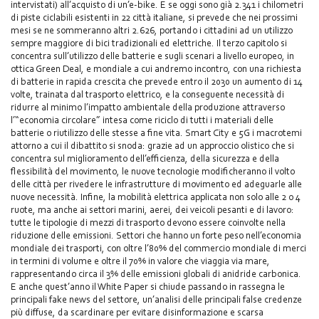
intervistati) all’acquisto di un’e-bike. E se oggi sono già 2.341 i chilometri
di piste ciclabili esistenti in 22 città italiane, si prevede che nei prossimi
mesi se ne sommeranno altri 2.626, portando i cittadini ad un utilizzo
sempre maggiore di bici tradizionali ed elettriche. Il terzo capitolo si
concentra sull’utilizzo delle batterie e sugli scenari a livello europeo, in
ottica Green Deal, e mondiale a cui andremo incontro, con una richiesta
di batterie in rapida crescita che prevede entro il 2030 un aumento di 14
volte, trainata dal trasporto elettrico, e la conseguente necessità di
ridurre al minimo l’impatto ambientale della produzione attraverso
l’“economia circolare” intesa come riciclo di tutti i materiali delle
batterie o riutilizzo delle stesse a fine vita. Smart City e 5G i macrotemi
attorno a cui il dibattito si snoda: grazie ad un approccio olistico che si
concentra sul miglioramento dell’efficienza, della sicurezza e della
flessibilità del movimento, le nuove tecnologie modificheranno il volto
delle città per rivedere le infrastrutture di movimento ed adeguarle alle
nuove necessità. Infine, la mobilità elettrica applicata non solo alle 2 o 4
ruote, ma anche ai settori marini, aerei, dei veicoli pesanti e di lavoro:
tutte le tipologie di mezzi di trasporto devono essere coinvolte nella
riduzione delle emissioni. Settori che hanno un forte peso nell’economia
mondiale dei trasporti, con oltre l’80% del commercio mondiale di merci
in termini di volume e oltre il 70% in valore che viaggia via mare,
rappresentando circa il 3% delle emissioni globali di anidride carbonica.
E anche quest’anno il White Paper si chiude passando in rassegna le
principali fake news del settore, un’analisi delle principali false credenze
più diffuse, da scardinare per evitare disinformazione e scarsa