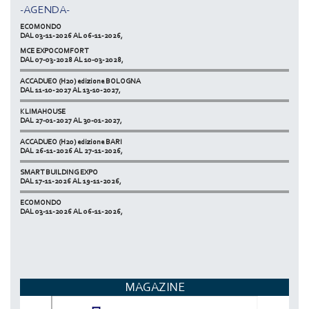
DAL 17-11-2026 AL 19-11-2026,
-AGENDA-
ECOMONDO
DAL 03-11-2026 AL 06-11-2026,
MCE EXPOCOMFORT
NETZERO MILAN - EXPO SUMMIT
DAL 07-03-2028 AL 10-03-2028,
DAL 20-10-2026 AL 22-10-2026,
ACCADUEO (H20) edizione BOLOGNA
DAL 11-10-2027 AL 13-10-2027,
KLIMAHOUSE
DAL 27-01-2027 AL 30-01-2027,
ACCADUEO (H20) edizione BARI
DAL 26-11-2026 AL 27-11-2026,
SMART BUILDING EXPO
DAL 17-11-2026 AL 19-11-2026,
ECOMONDO
DAL 03-11-2026 AL 06-11-2026,
NETZERO MILAN - EXPO SUMMIT
DAL 20-10-2026 AL 22-10-2026,
MAGAZINE