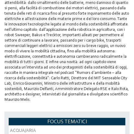
attendibilità: dallo smaltimento delle batterie, meno dannoso di quanto
si pensi, alla facilità di combustione dei motori elettrici, passando dalla
tenuta delle reti di ricarica fino al presunto forte inquinamento delle auto
elettriche e all’estrazione delle materie prime e del loro consumo. Tante
le innovazioni tecnologiche legate al mondo della sostenibilità affrontate
nell’ultimo capitolo: dall’applicazione della robotica in agricoltura, con i
robot Sweeper, Bakus e Trecktor, importanti alleati per permettere al
settore di continuare a lavorare, passando per i cargo bike, trasporti
commerciali leggeri elettrici a emissioni zero su breve raggio, un nuovo
modo di vivere la mobilità cittadina, fino alla mobilità autonoma:
elettrificazione, connettività e autonomia cambieranno radicalmente la
mobilità di tutti i giorni. E infine una novità: ad ogni capitolo viene
associata un’intervista ad uno dei protagonisti della sostenibilità di oggi,
raccolte in maniera integrale nel podcast “Rumors d’ambiente – alla
ricerca della sostenibilità”: Carlo Ratti, Direttore del MIT Senseable City
Lab, Enrico Giovannini, Ministro delle infrastrutture e della mobilità
sostenibili, Maurizio Delfanti, Amministratore Delegato RSE e Italo Rota,
architetto e designer, intervistati dal giornalista e divulgatore scientifico
Maurizio Melis.
FOCUS TEMATICI
ACQUA/ARIA