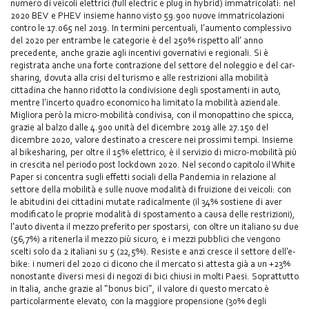
numero di veicoli elettrici (full electric e plug in hybrid) immatricolati: nel
2020 BEV e PHEV insieme hanno visto 59.900 nuove immatricolazioni
contro le 17.065 nel 2019. In termini percentuali, l’aumento complessivo
del 2020 per entrambe le categorie è del 250% rispetto all’ anno
precedente, anche grazie agli incentivi governativi e regionali. Si è
registrata anche una forte contrazione del settore del noleggio e del car-
sharing, dovuta alla crisi del turismo e alle restrizioni alla mobilità
cittadina che hanno ridotto la condivisione degli spostamenti in auto,
mentre l’incerto quadro economico ha limitato la mobilità aziendale.
Migliora però la micro-mobilità condivisa, con il monopattino che spicca,
grazie al balzo dalle 4.900 unità del dicembre 2019 alle 27.150 del
dicembre 2020, valore destinato a crescere nei prossimi tempi. Insieme
al bikesharing, per oltre il 15% elettrico, è il servizio di micro-mobilità più
in crescita nel periodo post lockdown 2020. Nel secondo capitolo il White
Paper si concentra sugli effetti sociali della Pandemia in relazione al
settore della mobilità e sulle nuove modalità di fruizione dei veicoli: con
le abitudini dei cittadini mutate radicalmente (il 34% sostiene di aver
modificato le proprie modalità di spostamento a causa delle restrizioni),
l’auto diventa il mezzo preferito per spostarsi, con oltre un italiano su due
(56,7%) a ritenerla il mezzo più sicuro, e i mezzi pubblici che vengono
scelti solo da 2 italiani su 5 (22,5%). Resiste e anzi cresce il settore dell’e-
bike: i numeri del 2020 ci dicono che il mercato si attesta già a un +23%
nonostante diversi mesi di negozi di bici chiusi in molti Paesi. Soprattutto
in Italia, anche grazie al “bonus bici”, il valore di questo mercato è
particolarmente elevato, con la maggiore propensione (30% degli