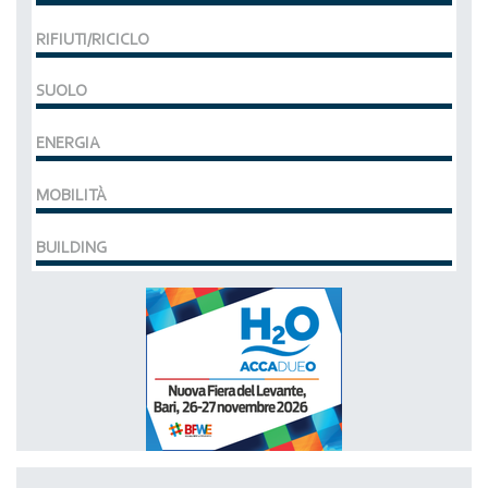
RIFIUTI/RICICLO
SUOLO
ENERGIA
MOBILITÀ
BUILDING
MCE EXPOCOMFORT
DAL 07-03-2028 AL 10-03-2028,
ACCADUEO (H20) edizione BOLOGNA
DAL 11-10-2027 AL 13-10-2027,
KLIMAHOUSE
DAL 27-01-2027 AL 30-01-2027,
ACCADUEO (H20) edizione BARI
DAL 26-11-2026 AL 27-11-2026,
SMART BUILDING EXPO