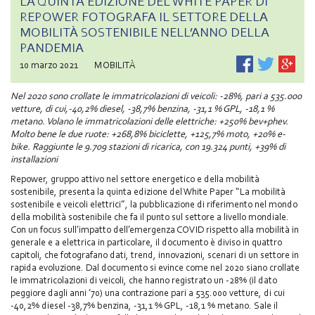
LA QUINTA EDIZIONE DEL WHITE PAPER DI
REPOWER FOTOGRAFA IL SETTORE DELLA
MOBILITÀ SOSTENIBILE NELL’ANNO DELLA
PANDEMIA
10 marzo 2021
MOBILITÀ
Nel 2020 sono crollate le immatricolazioni di veicoli: -28%, pari a 535.000
vetture, di cui,-40,2% diesel, -38,7% benzina, -31,1 % GPL, -18,1 %
metano. Volano le immatricolazioni delle elettriche: +250% bev+phev.
Molto bene le due ruote: +268,8% biciclette, +125,7% moto, +20% e-
bike. Raggiunte le 9.709 stazioni di ricarica, con 19.324 punti, +39% di
installazioni
Repower, gruppo attivo nel settore energetico e della mobilità
sostenibile, presenta la quinta edizione del White Paper “La mobilità
sostenibile e veicoli elettrici”, la pubblicazione di riferimento nel mondo
della mobilità sostenibile che fa il punto sul settore a livello mondiale.
Con un focus sull’impatto dell’emergenza COVID rispetto alla mobilità in
generale e a elettrica in particolare, il documento è diviso in quattro
capitoli, che fotografano dati, trend, innovazioni, scenari di un settore in
rapida evoluzione. Dal documento si evince come nel 2020 siano crollate
le immatricolazioni di veicoli, che hanno registrato un -28% (il dato
peggiore dagli anni ’70) una contrazione pari a 535.000 vetture, di cui
-40,2% diesel -38,7% benzina, -31,1 % GPL, -18,1 % metano. Sale il