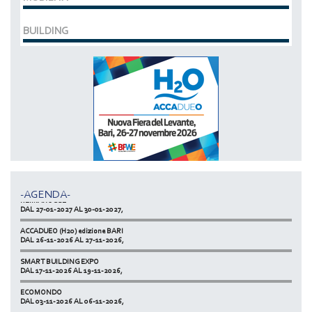
BUILDING
MCE EXPOCOMFORT
DAL 07-03-2028 AL 10-03-2028,
ACCADUEO (H20) edizione BOLOGNA
DAL 11-10-2027 AL 13-10-2027,
-AGENDA-
KLIMAHOUSE
DAL 27-01-2027 AL 30-01-2027,
ACCADUEO (H20) edizione BARI
DAL 26-11-2026 AL 27-11-2026,
SMART BUILDING EXPO
DAL 17-11-2026 AL 19-11-2026,
ECOMONDO
DAL 03-11-2026 AL 06-11-2026,