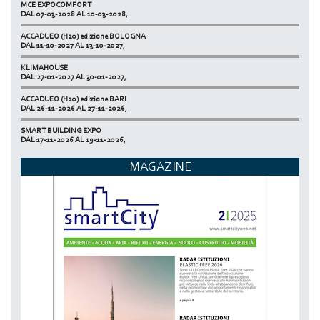
MCE EXPOCOMFORT
NETZERO MILAN - EXPO SUMMIT
DAL 07-03-2028 AL 10-03-2028,
DAL 20-10-2026 AL 22-10-2026,
ACCADUEO (H20) edizione BOLOGNA
DAL 11-10-2027 AL 13-10-2027,
KLIMAHOUSE
DAL 27-01-2027 AL 30-01-2027,
ACCADUEO (H20) edizione BARI
DAL 26-11-2026 AL 27-11-2026,
SMART BUILDING EXPO
DAL 17-11-2026 AL 19-11-2026,
ECOMONDO
MAGAZINE
DAL 03-11-2026 AL 06-11-2026,
NETZERO MILAN - EXPO SUMMIT
DAL 20-10-2026 AL 22-10-2026,