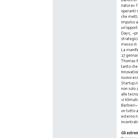
natura» l
operanti n
che metta
impulso a
un’opport
Days, ¬pr
strategic
messo in 
La manife
27 gennai
Thomas Mu
tanto che
Innovatio
nuovo eco
Startup A
non solo 
alle tecn
«I Klimah
Barbieri¬
un tutto 
esterno n
incentrat
Gli estre