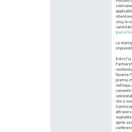
Possono c
costruzion
applicabil
intendono
2014 la c
candidatu
(
vail al f
Le startu
imprendit
Entro l’1
Partnersh
rendendol
favorire l
premio ch
nell’expo
consentire
seleziona
che si sv
Il primo 
attravers
ospitalit
aprile 20
conference