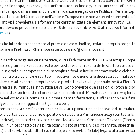
oncorrere al Klimahouse Startup Award 2018 tutte le startup operanti nel sett
i, dell’energia, di servizi, di It (Information Technology) e IoT (Internet of Thing
i al campo del risanamento e dell’efficienza energetica nell’edilizia. Per startup 
 tutte le società con sede nell’Unione Europea nate non antecedentemente all
ui attività prevalente sia fortemente caratterizzata da elementi innovativi. Le
re devono pervenire entro le ore 18 del 20 novembre 2018 attraverso il form d
orm >>
)
p che intendono concorrere al premio devono, inoltre, inviare il proprio progett
oriale all’indirizzo: Klimahousestartupaward@klimahouse.it.
1 dicembre 2017 una giuria tecnica, di cui farà parte anche SEP - Startup Europ
ip programma Europeo creato per sostenere la crescita delle startup europee
e in grado di competere e di raccogliere fondi a livello internazionale e globale
’incontro tra aziende e startup innovative - selezionerà le dieci startup finaliste 
iamate ad esporre i propri servizi e prodotti dal 24 al 27 gennaio 2018 a Fiera 
 area dei Klimahouse Innovation Days. Sono previste due sessioni di pitch al gio
 alle startup finaliste di presentarsi al pubblico di Klimahouse. Le tre migliori 
te nel corso delle prime due giornate di manifestazione, si sfideranno nella fin
olgerà nel pomeriggio del 26 gennaio 2017.
premio consiste nell’inserimento della startup vincitrice nel network di Klimaho
o la partecipazione come espositore e relatore a Klimahouse 2019 (con tutte le
à incluse), nella partecipazione espositiva alla tappa Klimahouse Toscana (Firenze
18), in un pacchetto di visibilità (comunicato stampa, video intervista, speech i
) e di servizi pubblicitari (su catalogo e sito web ufficiale) legato alla partecip