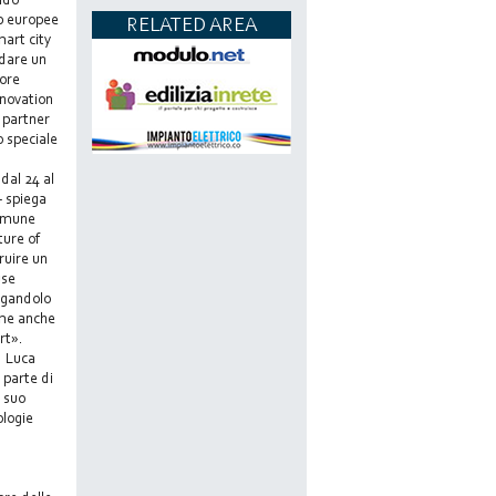
up europee
RELATED AREA
mart city
 dare un
tore
nnovation
 partner
o speciale
dal 24 al
– spiega
comune
ture of
ruire un
use
egandolo
ome anche
ort».
, Luca
 parte di
l suo
ologie