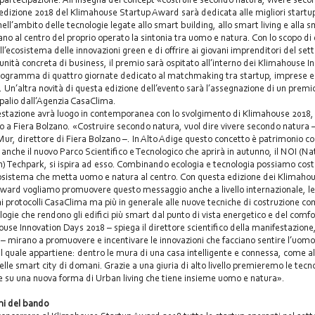
’edizione 2018 del Klimahouse Startup Award sarà dedicata alle migliori start
ell’ambito delle tecnologie legate allo smart building, allo smart living e alla s
no al centro del proprio operato la sintonia tra uomo e natura. Con lo scopo di
ll’ecosistema delle innovazioni green e di offrire ai giovani imprenditori del set
unità concreta di business, il premio sarà ospitato all’interno dei Klimahouse I
ogramma di quattro giornate dedicato al matchmaking tra startup, imprese e
i. Un’altra novità di questa edizione dell’evento sarà l’assegnazione di un premi
palio dall’Agenzia CasaClima.
stazione avrà luogo in contemporanea con lo svolgimento di Klimahouse 2018, 
o a Fiera Bolzano. «Costruire secondo natura, vuol dire vivere secondo natura 
r, direttore di Fiera Bolzano –. In Alto Adige questo concetto è patrimonio 
 anche il nuovo Parco Scientifico e Tecnologico che aprirà in autunno, il NOI (Na
n) Techpark, si ispira ad esso. Combinando ecologia e tecnologia possiamo cost
sistema che metta uomo e natura al centro. Con questa edizione dei Klimaho
ward vogliamo promuovere questo messaggio anche a livello internazionale, l
ai protocolli CasaClima ma più in generale alle nuove tecniche di costruzione c
ologie che rendono gli edifici più smart dal punto di vista energetico e del comf
ouse Innovation Days 2018 – spiega il direttore scientifico della manifestazione
 – mirano a promuovere e incentivare le innovazioni che facciano sentire l’uomo
al quale appartiene: dentro le mura di una casa intelligente e connessa, come a
elle smart city di domani. Grazie a una giuria di alto livello premieremo le tecn
e su una nuova forma di Urban living che tiene insieme uomo e natura».
mi del bando