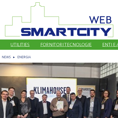
UTILITIES
FORNITORI TECNOLOGIE
ENTI E
▸
NEWS
▸
ENERGIA