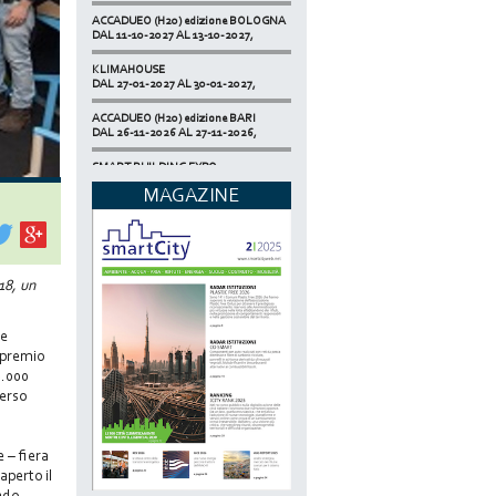
ACCADUEO (H20) edizione BOLOGNA
DAL 11-10-2027 AL 13-10-2027,
KLIMAHOUSE
DAL 27-01-2027 AL 30-01-2027,
ACCADUEO (H20) edizione BARI
DAL 26-11-2026 AL 27-11-2026,
SMART BUILDING EXPO
DAL 17-11-2026 AL 19-11-2026,
MAGAZINE
ECOMONDO
DAL 03-11-2026 AL 06-11-2026,
NETZERO MILAN - EXPO SUMMIT
DAL 20-10-2026 AL 22-10-2026,
18, un
se
n premio
0.000
verso
 – fiera
aperto il
ondo