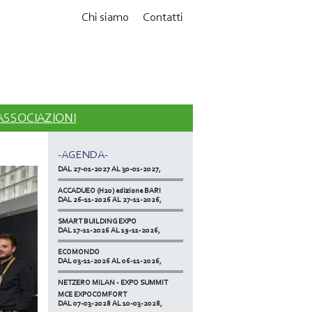
Chi siamo
Contatti
MCE EXPOCOMFORT
DAL 07-03-2028 AL 10-03-2028,
 ASSOCIAZIONI
ACCADUEO (H20) edizione BOLOGNA
DAL 11-10-2027 AL 13-10-2027,
-AGENDA-
KLIMAHOUSE
DAL 27-01-2027 AL 30-01-2027,
ACCADUEO (H20) edizione BARI
DAL 26-11-2026 AL 27-11-2026,
SMART BUILDING EXPO
DAL 17-11-2026 AL 19-11-2026,
ECOMONDO
DAL 03-11-2026 AL 06-11-2026,
NETZERO MILAN - EXPO SUMMIT
DAL 20-10-2026 AL 22-10-2026,
MCE EXPOCOMFORT
DAL 07-03-2028 AL 10-03-2028,