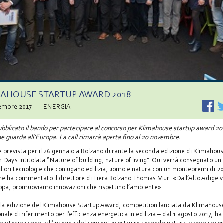
MAHOUSE STARTUP AWARD 2018
tembre 2017
ENERGIA
ubblicato il bando per partecipare al concorso per Klimahouse startup award 20
e guarda all’Europa. La call rimarrà aperta fino al 20 novembre.
 è prevista per il 26 gennaio a Bolzano durante la seconda edizione di Klimahou
n Days intitolata “Nature of building, nature of living". Qui verrà consegnato u
gliori tecnologie che coniugano edilizia, uomo e natura con un montepremi di 2
e ha commentato il direttore di Fiera Bolzano Thomas Mur: «Dall’Alto Adige 
opa, promuoviamo innovazioni che rispettino l’ambiente».
a edizione del Klimahouse Startup Award, competition lanciata da Klimahouse
nale di riferimento per l’efficienza energetica in edilizia – dal 1 agosto 2017, ha 
partecipazione. All’insegna del concept «costruire secondo natura, vivere sec