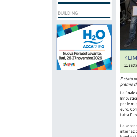
BUILDING
KLI
11 set
È stato p
premio ch
La finale
Innovatio
per le mi
euro. Com
tutta Eur
La second
internazio
bando di 