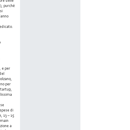
ore delle
s), purché
si
’anno
edicato.
o
e
, e per
del
Bolzano,
rno per
startup,
alissima
use
 spese di
, 13 – 15
n main
azione a