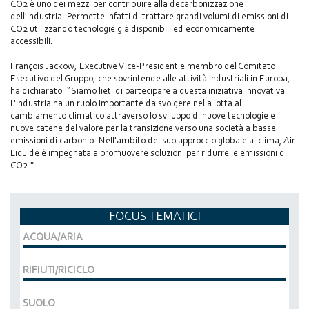
CO2 è uno dei mezzi per contribuire alla decarbonizzazione
dell'industria. Permette infatti di trattare grandi volumi di emissioni di
CO2 utilizzando tecnologie già disponibili ed economicamente
accessibili.
François Jackow, Executive Vice-President e membro del Comitato
Esecutivo del Gruppo, che sovrintende alle attività industriali in Europa,
ha dichiarato: “Siamo lieti di partecipare a questa iniziativa innovativa.
L'industria ha un ruolo importante da svolgere nella lotta al
cambiamento climatico attraverso lo sviluppo di nuove tecnologie e
nuove catene del valore per la transizione verso una società a basse
emissioni di carbonio. Nell'ambito del suo approccio globale al clima, Air
Liquide è impegnata a promuovere soluzioni per ridurre le emissioni di
CO2."
FOCUS TEMATICI
ACQUA/ARIA
RIFIUTI/RICICLO
SUOLO