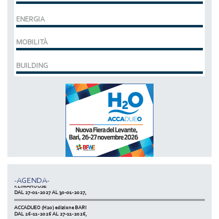
ENERGIA
MOBILITÀ
BUILDING
MCE EXPOCOMFORT
DAL 07-03-2028 AL 10-03-2028,
ACCADUEO (H20) edizione BOLOGNA
DAL 11-10-2027 AL 13-10-2027,
-AGENDA-
KLIMAHOUSE
DAL 27-01-2027 AL 30-01-2027,
ACCADUEO (H20) edizione BARI
DAL 26-11-2026 AL 27-11-2026,