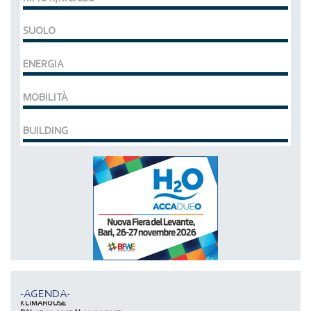
SUOLO
ENERGIA
MOBILITÀ
BUILDING
MCE EXPOCOMFORT
DAL 07-03-2028 AL 10-03-2028,
ACCADUEO (H20) edizione BOLOGNA
DAL 11-10-2027 AL 13-10-2027,
-AGENDA-
KLIMAHOUSE
DAL 27-01-2027 AL 30-01-2027,