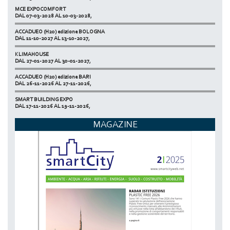
MCE EXPOCOMFORT
NETZERO MILAN - EXPO SUMMIT
DAL 07-03-2028 AL 10-03-2028,
DAL 20-10-2026 AL 22-10-2026,
ACCADUEO (H20) edizione BOLOGNA
DAL 11-10-2027 AL 13-10-2027,
KLIMAHOUSE
DAL 27-01-2027 AL 30-01-2027,
ACCADUEO (H20) edizione BARI
DAL 26-11-2026 AL 27-11-2026,
SMART BUILDING EXPO
DAL 17-11-2026 AL 19-11-2026,
ECOMONDO
MAGAZINE
DAL 03-11-2026 AL 06-11-2026,
NETZERO MILAN - EXPO SUMMIT
DAL 20-10-2026 AL 22-10-2026,