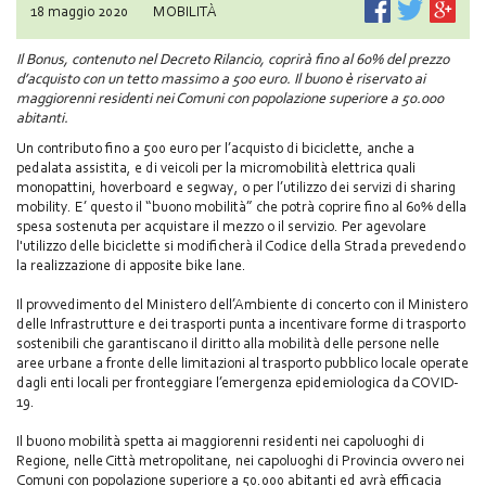
18 maggio 2020
MOBILITÀ
Il Bonus, contenuto nel Decreto Rilancio, coprirà fino al 60% del prezzo
d’acquisto con un tetto massimo a 500 euro. Il buono è riservato ai
maggiorenni residenti nei Comuni con popolazione superiore a 50.000
abitanti.
Un contributo fino a 500 euro per l’acquisto di biciclette, anche a
pedalata assistita, e di veicoli per la micromobilità elettrica quali
monopattini, hoverboard e segway, o per l’utilizzo dei servizi di sharing
mobility. E’ questo il “buono mobilità” che potrà coprire fino al 60% della
spesa sostenuta per acquistare il mezzo o il servizio. Per agevolare
l'utilizzo delle biciclette si modificherà il Codice della Strada prevedendo
la realizzazione di apposite bike lane.
Il provvedimento del Ministero dell’Ambiente di concerto con il Ministero
delle Infrastrutture e dei trasporti punta a incentivare forme di trasporto
sostenibili che garantiscano il diritto alla mobilità delle persone nelle
aree urbane a fronte delle limitazioni al trasporto pubblico locale operate
dagli enti locali per fronteggiare l’emergenza epidemiologica da COVID-
19.
Il buono mobilità spetta ai maggiorenni residenti nei capoluoghi di
Regione, nelle Città metropolitane, nei capoluoghi di Provincia ovvero nei
Comuni con popolazione superiore a 50.000 abitanti ed avrà efficacia