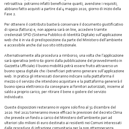
retroattiva: potranno infatti beneficiarne quanti, avendone i requisiti,
abbiano fatto acquisti a partire dal 4 maggio 2020, giorno di inizio della
Fase 2.
Per ottenere il contributo basterà conservare il documento giustificativo
di spesa (fattura) e, non appena sarà on line, accedere tramite
credenziali SPID (Sistema Pubblico di Identità Digitale) sull’applicazione
web che è in via di predisposizione da parte del Ministero dell’ambiente
e accessibile anche dal suo sito istituzionale.
Alternativamente alla procedura a rimborso, una volta che l’applicazione
sarà operativa (entro 60 giorni dalla pubblicazione del provvedimento in
Gazzetta Ufficiale) il buono mobilità potrà essere fruito attraverso un
buono spesa digitale che i beneficiari potranno generare sull’applicazione
web. In pratica gli interessati dovranno indicare sulla piattaforma il
mezzo o il servizio che intendono acquistare e la piattaforma genererà il
buono spesa elettronico da consegnare ai fornitori autorizzati, insieme al
saldo a proprio carico, per ritirare il bene o godere del servizio
individuato.
Queste disposizioni resteranno in vigore solo fino al 31 dicembre del
2020. Nel 2021 torneranno invece efficaci le previsioni del decreto Clima
che prevede un fondo a carico del Ministero dell’ambiente pari ad
ulteriori 180 milioni di euro destinato ai residenti nei Comuni interessati
dalle procedure di infrazione comunitaria per la non ottemperanza