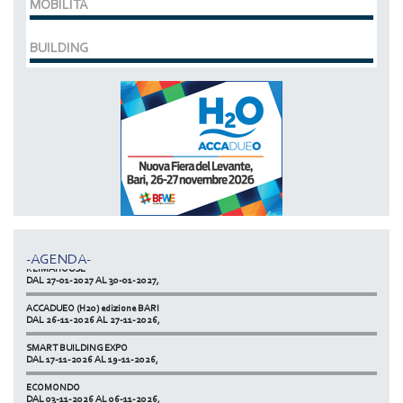
MOBILITÀ
BUILDING
MCE EXPOCOMFORT
DAL 07-03-2028 AL 10-03-2028,
ACCADUEO (H20) edizione BOLOGNA
DAL 11-10-2027 AL 13-10-2027,
-AGENDA-
KLIMAHOUSE
DAL 27-01-2027 AL 30-01-2027,
ACCADUEO (H20) edizione BARI
DAL 26-11-2026 AL 27-11-2026,
SMART BUILDING EXPO
DAL 17-11-2026 AL 19-11-2026,
ECOMONDO
DAL 03-11-2026 AL 06-11-2026,