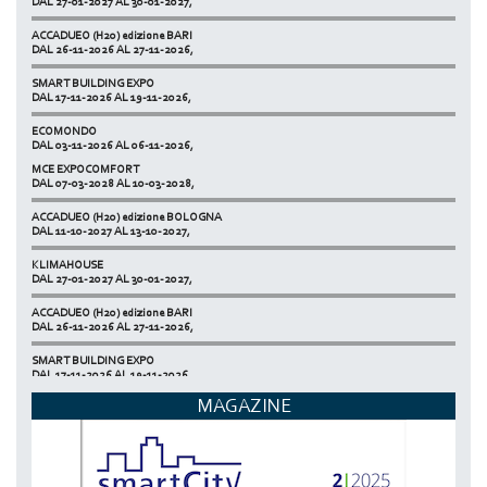
ACCADUEO (H20) edizione BARI
DAL 26-11-2026 AL 27-11-2026,
SMART BUILDING EXPO
DAL 17-11-2026 AL 19-11-2026,
ECOMONDO
DAL 03-11-2026 AL 06-11-2026,
MCE EXPOCOMFORT
NETZERO MILAN - EXPO SUMMIT
DAL 07-03-2028 AL 10-03-2028,
DAL 20-10-2026 AL 22-10-2026,
ACCADUEO (H20) edizione BOLOGNA
DAL 11-10-2027 AL 13-10-2027,
KLIMAHOUSE
DAL 27-01-2027 AL 30-01-2027,
ACCADUEO (H20) edizione BARI
DAL 26-11-2026 AL 27-11-2026,
SMART BUILDING EXPO
DAL 17-11-2026 AL 19-11-2026,
MAGAZINE
ECOMONDO
DAL 03-11-2026 AL 06-11-2026,
NETZERO MILAN - EXPO SUMMIT
DAL 20-10-2026 AL 22-10-2026,