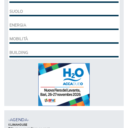
SUOLO
ENERGIA
MOBILITÀ
BUILDING
MCE EXPOCOMFORT
DAL 07-03-2028 AL 10-03-2028,
ACCADUEO (H20) edizione BOLOGNA
DAL 11-10-2027 AL 13-10-2027,
-AGENDA-
KLIMAHOUSE
DAL 27-01-2027 AL 30-01-2027,