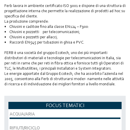
Ferb lavora in ambiente certificato ISO 9001 e dispone di una struttura di
progettazione interna che permette la realizzazione di prodotti ad hoc su
specifica del cliente.
La produzione comprende:
• Chiusini e caditoie fino alla classe EN124 – F900:
• Chiusini e pozzetti per telecomunicazioni;
• Chiusini e pozzetti per allacci;
• Raccordi EN545 per tubazioni in ghisa e PVC.
FERB è una società del gruppo Ecotech, uno dei più importanti
distributori di materiali e tecnologie per telecomunicazioni in Italia, sia
per reti in rame che per reti in fibra ottica e fornisce tutti gli Operatori di
TLC, le Multiutilities, i principali Installatori e System Integrators.
Le energie apportate dal Gruppo Ecotech, che ha assorbito l’azienda nel
2005, consentono alla Ferb di strutturarsi moder- namente nelle attività
di ricerca e di individuazione dei migliori fornitori a livello mondiale.
FOCUS TEMATICI
ACQUA/ARIA
RIFIUTI/RICICLO