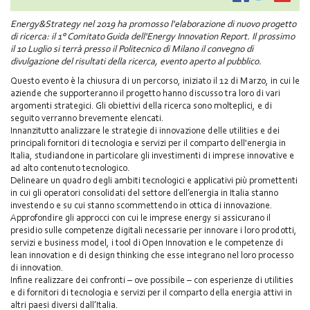
Energy&Strategy nel 2019 ha promosso l'elaborazione di nuovo progetto
di ricerca: il 1° Comitato Guida dell'Energy Innovation Report. Il prossimo
il 10 Luglio si terrà presso il Politecnico di Milano il convegno di
divulgazione del risultati della ricerca, evento aperto al pubblico.
Questo evento è la chiusura di un percorso, iniziato il 12 di Marzo, in cui le
aziende che supporteranno il progetto hanno discusso tra loro di vari
argomenti strategici. Gli obiettivi della ricerca sono molteplici, e di
seguito verranno brevemente elencati.
Innanzitutto analizzare le strategie di innovazione delle utilities e dei
principali fornitori di tecnologia e servizi per il comparto dell'energia in
Italia, studiandone in particolare gli investimenti di imprese innovative e
ad alto contenuto tecnologico.
Delineare un quadro degli ambiti tecnologici e applicativi più promettenti
in cui gli operatori consolidati del settore dell’energia in Italia stanno
investendo e su cui stanno scommettendo in ottica di innovazione.
Approfondire gli approcci con cui le imprese energy si assicurano il
presidio sulle competenze digitali necessarie per innovare i loro prodotti,
servizi e business model, i tool di Open Innovation e le competenze di
lean innovation e di design thinking che esse integrano nel loro processo
di innovation.
Infine realizzare dei confronti – ove possibile – con esperienze di utilities
e di fornitori di tecnologia e servizi per il comparto della energia attivi in
altri paesi diversi dall’Italia.