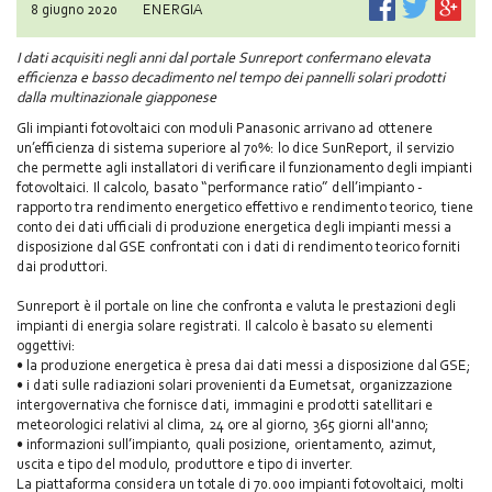
8 giugno 2020
ENERGIA
I dati acquisiti negli anni dal portale Sunreport confermano elevata
efficienza e basso decadimento nel tempo dei pannelli solari prodotti
dalla multinazionale giapponese
Gli impianti fotovoltaici con moduli Panasonic arrivano ad ottenere
un’efficienza di sistema superiore al 70%: lo dice SunReport, il servizio
che permette agli installatori di verificare il funzionamento degli impianti
fotovoltaici. Il calcolo, basato “performance ratio” dell’impianto -
rapporto tra rendimento energetico effettivo e rendimento teorico, tiene
conto dei dati ufficiali di produzione energetica degli impianti messi a
disposizione dal GSE confrontati con i dati di rendimento teorico forniti
dai produttori.
Sunreport è il portale on line che confronta e valuta le prestazioni degli
impianti di energia solare registrati. Il calcolo è basato su elementi
oggettivi:
• la produzione energetica è presa dai dati messi a disposizione dal GSE;
• i dati sulle radiazioni solari provenienti da Eumetsat, organizzazione
intergovernativa che fornisce dati, immagini e prodotti satellitari e
meteorologici relativi al clima, 24 ore al giorno, 365 giorni all'anno;
• informazioni sull’impianto, quali posizione, orientamento, azimut,
uscita e tipo del modulo, produttore e tipo di inverter.
La piattaforma considera un totale di 70.000 impianti fotovoltaici, molti