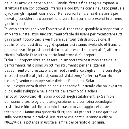
dei quali attivi da oltre 10 anni. L’analisi fatta a fine 2019 su impianti a
struttura fissa con potenza inferiore a 500 kW ha come risultato puntuale
0,707 per gli impianti con moduli Panasonic: l’efficienza di sistema più
elevata, considerando pannelli di diversi fornitori ma presenti in almeno
500 impianti.
“Siamo nati nel 2006 con l’obiettivo di rendere disponibile a proprietari di
impianti e installatori uno strumento facile da usare per monitorare tutti
gli impianti fotovoltaici e verificare eventuali cali di produzione. Il
patrimonio di dati di cui oggi disponiamo si stanno rivelando utili anche
per analizzare le prestazioni dei moduli presenti sul mercato”, afferma
Nicola Raffaele Di Matteo, socio fondatore di Sunreport.
“I dati Sunreport oltre ad essere un’ importante testimonianza della
performance ratio sono un ottimo strumento per analizzare il
decadimento di prestazione dei moduli nell’arco degli anni: alcuni degli
impianti monitorati, infatti, sono attivi dal 2007.”afferma Fabrizio
Limani”, senior manager solar division Panasonic Solar.
Con un’esperienza di oltre 40 anni Panasonic è l’azienda che ha investito
di più nello sviluppo e nella ricerca della tecnologia solare.
I moduli fotovoltaici HIT sono prodotti negli stabilimenti ex Sanyo e
utilizzano la tecnologia di eterogiunzione, che combina tecnologia
cristallina e film sottile, traendo il massimo vantaggio delle due
tecnologie. Hanno una garanzia di 25 anni sui prodotti e una garanzia
sulle prestazioni in grado di assicurare che continueranno a offrire
l’86,4% della potenza in uscita alla fine del periodo di 25 anni.