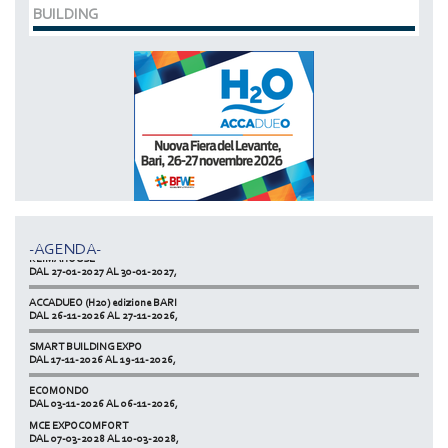
BUILDING
MCE EXPOCOMFORT
DAL 07-03-2028 AL 10-03-2028,
ACCADUEO (H20) edizione BOLOGNA
DAL 11-10-2027 AL 13-10-2027,
-AGENDA-
KLIMAHOUSE
DAL 27-01-2027 AL 30-01-2027,
ACCADUEO (H20) edizione BARI
DAL 26-11-2026 AL 27-11-2026,
SMART BUILDING EXPO
DAL 17-11-2026 AL 19-11-2026,
ECOMONDO
DAL 03-11-2026 AL 06-11-2026,
MCE EXPOCOMFORT
NETZERO MILAN - EXPO SUMMIT
DAL 07-03-2028 AL 10-03-2028,
DAL 20-10-2026 AL 22-10-2026,