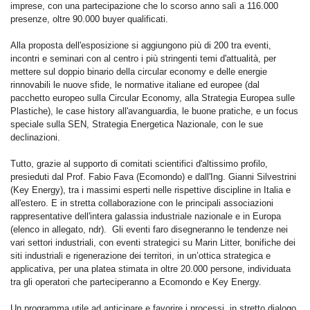
imprese, con una partecipazione che lo scorso anno salì a 116.000
presenze, oltre 90.000 buyer qualificati.
Alla proposta dell'esposizione si aggiungono più di 200 tra eventi,
incontri e seminari con al centro i più stringenti temi d'attualità, per
mettere sul doppio binario della circular economy e delle energie
rinnovabili le nuove sfide, le normative italiane ed europee (dal
pacchetto europeo sulla Circular Economy, alla Strategia Europea sulle
Plastiche), le case history all'avanguardia, le buone pratiche, e un focus
speciale sulla SEN, Strategia Energetica Nazionale, con le sue
declinazioni.
Tutto, grazie al supporto di comitati scientifici d'altissimo profilo,
presieduti dal Prof. Fabio Fava (Ecomondo) e dall'Ing. Gianni Silvestrini
(Key Energy), tra i massimi esperti nelle rispettive discipline in Italia e
all'estero. E in stretta collaborazione con le principali associazioni
rappresentative dell'intera galassia industriale nazionale e in Europa
(elenco in allegato, ndr). Gli eventi faro disegneranno le tendenze nei
vari settori industriali, con eventi strategici su Marin Litter, bonifiche dei
siti industriali e rigenerazione dei territori, in un’ottica strategica e
applicativa, per una platea stimata in oltre 20.000 persone, individuata
tra gli operatori che parteciperanno a Ecomondo e Key Energy.
Un programma utile ad anticipare e favorire i processi, in stretto dialogo