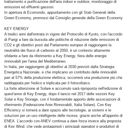
trattamento e purificazione dell'aria indoor e outdoor, monitoraggio di
emissioni ed effluenti gassosi.
In apertura di Ecomondo, appuntamento con gli Stati Generali della
Green Economy, promossi dal Consiglio generale della Green Economy.
KEY ENERGY
A tredici anni dall'entrata in vigore del Protocollo di Kyoto, con l'accordo
di Parigi a fare da bussola alle politiche di riduzione delle emissioni di
CO2 e gli obiettivi posti dal Parlamento europeo di raggiungere la
neutralità dei flussi di carbonio al 2050, è un contesto altamente
sfidante a fare da riferimento a Key Energy, fiera delle energie
rinnovabili per l'area del Mediterraneo.
In Italia, per raggiungere gli obiettivi al 2030 previsti dalla Strategia
Energetica Nazionale, e che implicano un contributo delle rinnovabili
pari al 57% della produzione elettrica, occorrerà una produzione più che
raddoppiata per l'eolico e triplicata per il fotovoltaico.
La forte attenzione al Solare e accumulo sarà riproposta nell'edizione di
quest'anno di Key Energy, dopo il lancio nel 2017 delle sezioni Key
Solar e Key Storage, con il fondamentale apporto delle associazioni di
riferimento (Federazione Anie Rinnovabili, Italia Solare). Con Key
Efficiency si tornerà a dare spazio alle tecnologie, ai sistemi e le
soluzioni per un uso intelligente delle risorse, grazie anche all'apporto di
ENEA. L'accordo con ANEV continua a dare forza invece alla proposta
di Key Wind, che vede protagonisti i principali operatori e produttori di