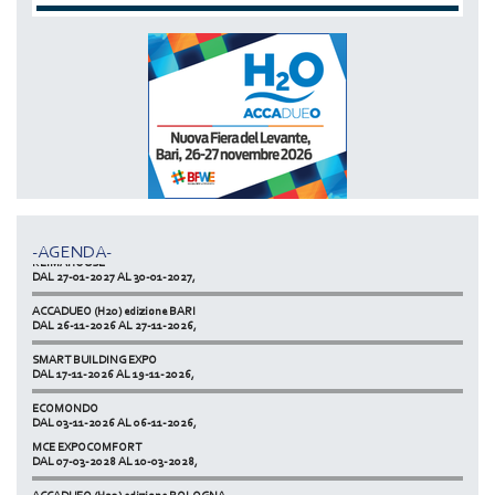
MCE EXPOCOMFORT
DAL 07-03-2028 AL 10-03-2028,
ACCADUEO (H20) edizione BOLOGNA
DAL 11-10-2027 AL 13-10-2027,
-AGENDA-
KLIMAHOUSE
DAL 27-01-2027 AL 30-01-2027,
ACCADUEO (H20) edizione BARI
DAL 26-11-2026 AL 27-11-2026,
SMART BUILDING EXPO
DAL 17-11-2026 AL 19-11-2026,
ECOMONDO
DAL 03-11-2026 AL 06-11-2026,
MCE EXPOCOMFORT
NETZERO MILAN - EXPO SUMMIT
DAL 07-03-2028 AL 10-03-2028,
DAL 20-10-2026 AL 22-10-2026,
ACCADUEO (H20) edizione BOLOGNA