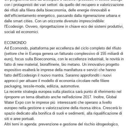
con i protagonisti dei vari settori: da quello del recupero e valorizzazione
dei rifiuti alla filiera della bioeconomia, delle energie rinnovabili e
dell’efficientamento energetico, passando dalla rigenerazione urbana e
dalle smart cities. Con un orizzonte divenuto imprescindibile:
l'Ecodesign. Ovvero, riprogettazione in chiave eco dei sistemi produttivi,
sociali ed economici.
ECOMONDO
Ad Ecomondo, piattaforma per eccellenza del ciclo completo del rifiuto
(settore che in Europa genera un fatturato complessivo di 155 miliardi di
euro), focus sulla Bioeconomia, con le eccellenze industriali, le novità in
fatto di new material, bioraffinerie, bio metano. Un innovativo progetto
espositivo esalterà le imprese della manifattura e servizi che hanno
fatto dell'Ecodesign il nuovo mantra. Saranno approfonditi i nuovi
approcci per attuare il modello di economia circolare nelle filiere
packaging, tessile-moda, edilizia, automotive.
La recente strategia europea sulla plastica sarà punto di riferimento nel
riproporre un tema dibattuto anche nell'edizione 2017. Inoltre, Global
Water Expo con le imprese più interessanti che operano a livello
europeo nella gestione e valorizzazione della risorsa idrica. Crescerà lo
spazio dedicato alla bonifica di suoli e sedimenti, alla riqualificazione di
siti e aree portuali.
Altri temi in agenda: prevenzione e gestione del rischio idrogeologico,