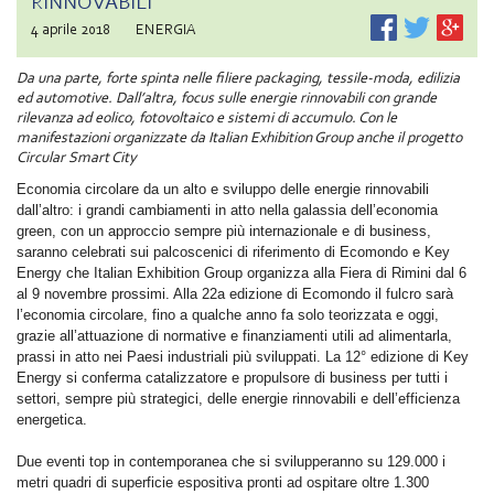
RINNOVABILI
4 aprile 2018
ENERGIA
Da una parte, forte spinta nelle filiere packaging, tessile-moda, edilizia
ed automotive. Dall’altra, focus sulle energie rinnovabili con grande
rilevanza ad eolico, fotovoltaico e sistemi di accumulo. Con le
manifestazioni organizzate da Italian Exhibition Group anche il progetto
Circular Smart City
Economia circolare da un alto e sviluppo delle energie rinnovabili
dall’altro: i grandi cambiamenti in atto nella galassia dell’economia
green, con un approccio sempre più internazionale e di business,
saranno celebrati sui palcoscenici di riferimento di Ecomondo e Key
Energy che Italian Exhibition Group organizza alla Fiera di Rimini dal 6
al 9 novembre prossimi. Alla 22a edizione di Ecomondo il fulcro sarà
l’economia circolare, fino a qualche anno fa solo teorizzata e oggi,
grazie all’attuazione di normative e finanziamenti utili ad alimentarla,
prassi in atto nei Paesi industriali più sviluppati. La 12° edizione di Key
Energy si conferma catalizzatore e propulsore di business per tutti i
settori, sempre più strategici, delle energie rinnovabili e dell’efficienza
energetica.
Due eventi top in contemporanea che si svilupperanno su 129.000 i
metri quadri di superficie espositiva pronti ad ospitare oltre 1.300