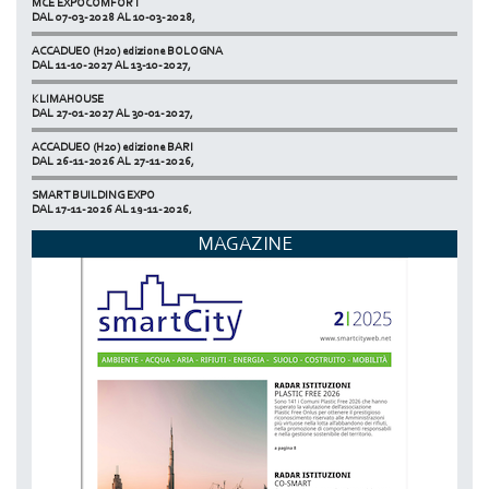
NETZERO MILAN - EXPO SUMMIT
DAL 07-03-2028 AL 10-03-2028,
DAL 20-10-2026 AL 22-10-2026,
ACCADUEO (H20) edizione BOLOGNA
DAL 11-10-2027 AL 13-10-2027,
KLIMAHOUSE
DAL 27-01-2027 AL 30-01-2027,
ACCADUEO (H20) edizione BARI
DAL 26-11-2026 AL 27-11-2026,
SMART BUILDING EXPO
DAL 17-11-2026 AL 19-11-2026,
ECOMONDO
MAGAZINE
DAL 03-11-2026 AL 06-11-2026,
NETZERO MILAN - EXPO SUMMIT
DAL 20-10-2026 AL 22-10-2026,