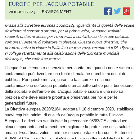
EUROPEI PER L'ACQUA POTABILE
20 marzo 2023
ENVIRONMENT
Grazie alla Direttiva europea 2020/2184 riguardante la qualità delle acque
destinate al consumo umano, per la prima volta, vengono stabiliti
requisiti uniformi anche per i materiali a contatto con le acque potabili,
compresi i sistemi di tubature in plastica. Questa nuova direttiva, che,
peraltro, entra in vigore in Italia il 21 marzo 2023, recepita dal DL 18/2023,
si collega strettamente alla celebrazione della Giornata mondiale
dell'acqua, che cade il 22 marzo
L'acqua è un elemento essenziale per la vita, ma quando non è sicura o
contaminata può diventare una fonte di malattie e problemi di salute
pubblica. Per questo motivo, garantire la sicurezza e la non
contaminazione dell'acqua potabile è un aspetto critico per il benessere
della società e dell'ambiente. L'acqua potabile sicura è una risorsa
preziosa che deve essere protetta e preservata per noi e per le
generazioni future.
La Direttiva europea 2020/2184, adottata il 16 dicembre 2020, stabilisce
nuovi requisiti minimi di qualità dell'acqua potabile in tutta l'Unione
Europea. La direttiva sostituisce la precedente 98/83/CE e introduce
alcuni importanti cambiamenti per migliorare la protezione della salute
umana. Essa fissa valori limite per nuove sostanze tra cui: il Bisfenolo
A BPA, il Clorato e Clorite, i PFAS (sostanze perfluoroalchiliche) totali e