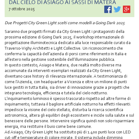
DAL CIELO DI ASIAGO AI SASSI DI MATERA
7 ottobre 2025
Due Progetti City Green Light scelti come modelli a Going Dark 2025
Saranno due progetti firmati da City Green Light i protagonisti della
prossima edizione di Going Dark 2025, il workshop internazionale di
progettazione illuminotecnica dedicato alla luce responsabile curato da
Traverso-Vighy Architetti e Light Collective. Un riconoscimento che
conferma la capacità dell’azienda di porsi come riferimento in Italia e
all’estero nella gestione sostenibile dell’illuminazione pubblica.
In questo contesto, Asiago e Matera, due realtà molto diverse ma
accomunate da interventi esemplari realizzati da City Green Light,
diventano case history di rilevanza internazionale. A testimonianza di
come l’Azienda, con headquarter a Vicenza e oltre un milione di punti
luce gestiti in tutta Italia, sia driver di innovazione grazie a progetti che
integrano tecnologia, efficienza e tutela del cielo notturno.
L’inquinamento luminoso è spesso trascurato rispetto ad altre forme di
inquinamento, tuttavia il bagliore artificiale notturno ha effetti rilevanti:
impedisce la visione del cielo stellato, disturba la ricerca scientifica
astronomica, altera gli equilibri degli ecosistemi e incide sulla salute e sul
benessere delle persone. Intervenire significa quindi non solo risparmiare
energia, ma restituire il buio come bene comune.
Ad Asiago, City Green Light ha sostituito più di 1.400 punti luce con LED
cut-off e temperature di colore mirate. Il sistema include dimming