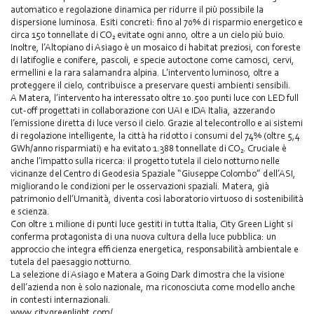
automatico e regolazione dinamica per ridurre il più possibile la
dispersione luminosa. Esiti concreti: fino al 70% di risparmio energetico e
circa 150 tonnellate di CO₂ evitate ogni anno, oltre a un cielo più buio.
Inoltre, l’Altopiano di Asiago è un mosaico di habitat preziosi, con foreste
di latifoglie e conifere, pascoli, e specie autoctone come camosci, cervi,
ermellini e la rara salamandra alpina. L’intervento luminoso, oltre a
proteggere il cielo, contribuisce a preservare questi ambienti sensibili.
A Matera, l’intervento ha interessato oltre 10.500 punti luce con LED full
cut-off progettati in collaborazione con UAI e IDA Italia, azzerando
l’emissione diretta di luce verso il cielo. Grazie al telecontrollo e ai sistemi
di regolazione intelligente, la città ha ridotto i consumi del 74% (oltre 5,4
GWh/anno risparmiati) e ha evitato 1.388 tonnellate di CO₂. Cruciale è
anche l’impatto sulla ricerca: il progetto tutela il cielo notturno nelle
vicinanze del Centro di Geodesia Spaziale “Giuseppe Colombo” dell’ASI,
migliorando le condizioni per le osservazioni spaziali. Matera, già
patrimonio dell’Umanità, diventa così laboratorio virtuoso di sostenibilità
e scienza.
Con oltre 1 milione di punti luce gestiti in tutta Italia, City Green Light si
conferma protagonista di una nuova cultura della luce pubblica: un
approccio che integra efficienza energetica, responsabilità ambientale e
tutela del paesaggio notturno.
La selezione di Asiago e Matera a Going Dark dimostra che la visione
dell’azienda non è solo nazionale, ma riconosciuta come modello anche
in contesti internazionali.
www.citygreenlight.com/