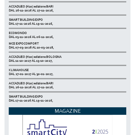
ACCADUEO (H20) edizione BARI
DAL 26-11-2026 AL 27-11-2026,
SMART BUILDING EXPO
DAL 17-11-2026 AL 19-11-2026,
ECOMONDO
DAL 03-11-2026 AL 06-11-2026,
MCE EXPOCOMFORT
NETZERO MILAN - EXPO SUMMIT
DAL 07-03-2028 AL 10-03-2028,
DAL 20-10-2026 AL 22-10-2026,
ACCADUEO (H20) edizione BOLOGNA
DAL 11-10-2027 AL 13-10-2027,
KLIMAHOUSE
DAL 27-01-2027 AL 30-01-2027,
ACCADUEO (H20) edizione BARI
DAL 26-11-2026 AL 27-11-2026,
SMART BUILDING EXPO
DAL 17-11-2026 AL 19-11-2026,
ECOMONDO
MAGAZINE
DAL 03-11-2026 AL 06-11-2026,
NETZERO MILAN - EXPO SUMMIT
DAL 20-10-2026 AL 22-10-2026,