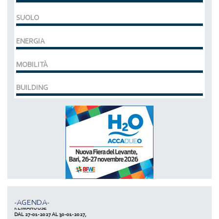
SUOLO
ENERGIA
MOBILITÀ
BUILDING
MCE EXPOCOMFORT
DAL 07-03-2028 AL 10-03-2028,
ACCADUEO (H20) edizione BOLOGNA
DAL 11-10-2027 AL 13-10-2027,
-AGENDA-
KLIMAHOUSE
DAL 27-01-2027 AL 30-01-2027,