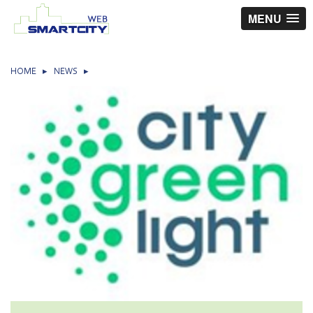
MENU
HOME
▸
NEWS
▸