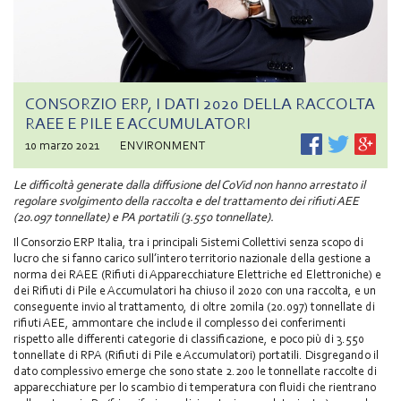
CONSORZIO ERP, I DATI 2020 DELLA RACCOLTA
RAEE E PILE E ACCUMULATORI
10 marzo 2021
ENVIRONMENT
Le difficoltà generate dalla diffusione del CoVid non hanno arrestato il
regolare svolgimento della raccolta e del trattamento dei rifiuti AEE
(20.097 tonnellate) e PA portatili (3.550 tonnellate).
Il Consorzio ERP Italia, tra i principali Sistemi Collettivi senza scopo di
lucro che si fanno carico sull’intero territorio nazionale della gestione a
norma dei RAEE (Rifiuti di Apparecchiature Elettriche ed Elettroniche) e
dei Rifiuti di Pile e Accumulatori ha chiuso il 2020 con una raccolta, e un
conseguente invio al trattamento, di oltre 20mila (20.097) tonnellate di
rifiuti AEE, ammontare che include il complesso dei conferimenti
rispetto alle differenti categorie di classificazione, e poco più di 3.550
tonnellate di RPA (Rifiuti di Pile e Accumulatori) portatili. Disgregando il
dato complessivo emerge che sono state 2.200 le tonnellate raccolte di
apparecchiature per lo scambio di temperatura con fluidi che rientrano