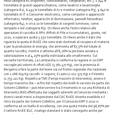
nella categoria R1 (frigoriferi, condizionatori, congelatori, etc.), 1.744 le
tonnellate di grandi apparecchiature, come lavatrici e lavastoviglie
(categoria R2), 6.493 le tonnellate di tv e monitor (categoria R3), 9.640 le
tonnellate di IT e Consumer electronics, come computer e apparecchi
informatici, telefoni, apparecchi di illuminazione, pannelli fotovoltaici
(categoria R4), e circa 20 le tonnellate di sorgenti luminose, come
lampade e led (categoria R5). Di rilievo anche l’esito relativo alle
operazioni di raccolta di RPA (Rifiuti di Pile e Accumulatori), giunte, nel
2020, a superare quota 3.550 tonnellate. Di rilievo anche il dato che
riguarda la quota di RAEE che sono stati destinati al recupero di materia
e per la produzione di energia, che ammonta all’87,5% del totale di
quanto raccolto, mentre si attesta all’8,26% la porzione avviata a
valorizzazione e al 4,25% quella indirizzata allo smaltimento. Sul
versante territoriale, La Lombardia si conferma la regione in cui ERP
raccoglie più volumi di rifiuti AEE (3.781.477 Kg), con la provincia di
Bergamo a fare la parte del leone sia sul fronte regionale che nazionale
con 1.088.619 Kg raccolti. A seguire, il Lazio (2.012.575 Kg) e il Veneto
(1.733.221 Kg). Rispetto ai TMI (Tempi massimi di Intervento), ovvero il
tempo massimo che – ai fini del rispetto dei livelli di servizio da parte dei
Sistemi Collettivi – può intercorrere tra il momento in cui una Richiesta di
Intervento (RdI) effettuata dai soggetti aderenti al Consorzio mediante i
diversi canali messi a disposizione dal CdC RAEE diventa evadibile e il
ritiro da parte dei Sistemi Collettivi, per il Consorzio ERP il 2020 si
conferma ad un livello di eccellenza, con una quota media del 98,87% per
il settore RAEE B2C. Analogo standard è stato conseguito anche per