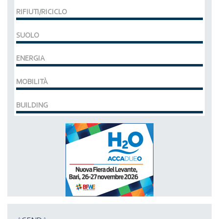
RIFIUTI/RICICLO
SUOLO
ENERGIA
MOBILITÀ
BUILDING
MCE EXPOCOMFORT
DAL 07-03-2028 AL 10-03-2028,
ACCADUEO (H20) edizione BOLOGNA
DAL 11-10-2027 AL 13-10-2027,