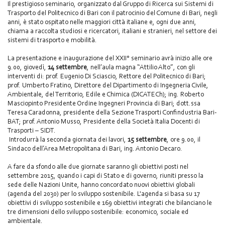
Il prestigioso seminario, organizzato dal Gruppo di Ricerca sui Sistemi di
Trasporto del Politecnico di Bari con il patrocinio del Comune di Bari, negli
anni, è stato ospitato nelle maggiori città italiane e, ogni due anni,
chiama a raccolta studiosi e ricercatori, italiani e stranieri, nel settore dei
sistemi di trasporto e mobilità.
La presentazione e inaugurazione del XXII° seminario avrà inizio alle ore
9.00, giovedì,
14 settembre
, nell’aula magna “Attilio Alto”, con gli
interventi di: prof. Eugenio Di Sciascio, Rettore del Politecnico di Bari;
prof. Umberto Fratino, Direttore del Dipartimento di Ingegneria Civile,
Ambientale, del Territorio, Edile e Chimica (DICATECh); ing. Roberto
Masciopinto Presidente Ordine Ingegneri Provincia di Bari; dott.ssa
Teresa Caradonna, presidente della Sezione Trasporti Confindustria Bari-
BAT; prof. Antonio Musso, Presidente della Società Italia Docenti di
Trasporti – SIDT.
Introdurrà la seconda giornata dei lavori,
15 settembre
, ore 9.00, il
Sindaco dell’Area Metropolitana di Bari, ing. Antonio Decaro.
A fare da sfondo alle due giornate saranno gli obiettivi posti nel
settembre 2015, quando i capi di Stato e di governo, riuniti presso la
sede delle Nazioni Unite, hanno concordato nuovi obiettivi globali
(agenda del 2030) per lo sviluppo sostenibile. L'agenda si basa su 17
obiettivi di sviluppo sostenibile e 169 obiettivi integrati che bilanciano le
tre dimensioni dello sviluppo sostenibile: economico, sociale ed
ambientale.