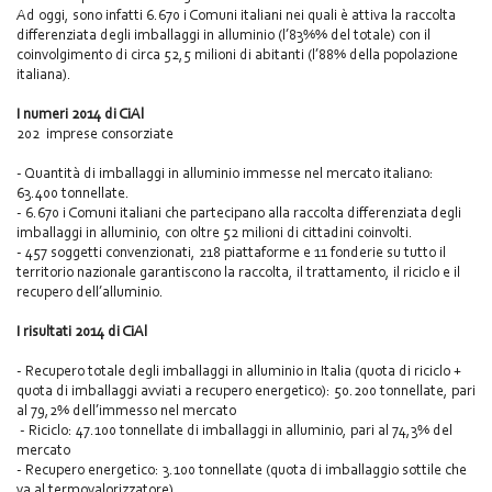
Ad oggi, sono infatti 6.670 i Comuni italiani nei quali è attiva la raccolta
differenziata degli imballaggi in alluminio (l’83%% del totale) con il
coinvolgimento di circa 52,5 milioni di abitanti (l’88% della popolazione
italiana).
I numeri 2014 di CiAl
202 imprese consorziate
- Quantità di imballaggi in alluminio immesse nel mercato italiano:
63.400 tonnellate.
- 6.670 i Comuni italiani che partecipano alla raccolta differenziata degli
imballaggi in alluminio, con oltre 52 milioni di cittadini coinvolti.
- 457 soggetti convenzionati, 218 piattaforme e 11 fonderie su tutto il
territorio nazionale garantiscono la raccolta, il trattamento, il riciclo e il
recupero dell’alluminio.
I risultati 2014 di CiAl
- Recupero totale degli imballaggi in alluminio in Italia (quota di riciclo +
quota di imballaggi avviati a recupero energetico): 50.200 tonnellate, pari
al 79,2% dell’immesso nel mercato
- Riciclo: 47.100 tonnellate di imballaggi in alluminio, pari al 74,3% del
mercato
- Recupero energetico: 3.100 tonnellate (quota di imballaggio sottile che
va al termovalorizzatore)