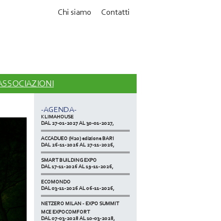
Chi siamo
Contatti
MCE EXPOCOMFORT
DAL 07-03-2028 AL 10-03-2028,
 ASSOCIAZIONI
ACCADUEO (H20) edizione BOLOGNA
DAL 11-10-2027 AL 13-10-2027,
-AGENDA-
KLIMAHOUSE
DAL 27-01-2027 AL 30-01-2027,
ACCADUEO (H20) edizione BARI
DAL 26-11-2026 AL 27-11-2026,
SMART BUILDING EXPO
DAL 17-11-2026 AL 19-11-2026,
ECOMONDO
DAL 03-11-2026 AL 06-11-2026,
NETZERO MILAN - EXPO SUMMIT
DAL 20-10-2026 AL 22-10-2026,
MCE EXPOCOMFORT
DAL 07-03-2028 AL 10-03-2028,