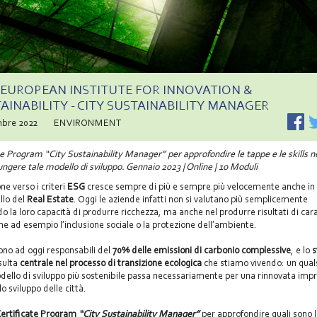
 | EUROPEAN INSTITUTE FOR INNOVATION &
AINABILITY - CITY SUSTAINABILITY MANAGER
mbre 2022
ENVIRONMENT
te Program “City Sustainability Manager” per approfondire le tappe e le skills 
ungere tale modello di sviluppo. Gennaio 2023 | Online | 10 Moduli
ne verso i criteri
ESG
cresce sempre di più e sempre più velocemente anche in 
llo del
Real Estate
. Oggi le aziende infatti non si valutano più semplicemente
o la loro capacità di produrre ricchezza, ma anche nel produrre risultati di car
me ad esempio l’inclusione sociale o la protezione dell’ambiente.
ono ad oggi responsabili del
70% delle emissioni di carbonio
complessive
, e lo
s
sulta
centrale nel processo di transizione ecologica
che stiamo vivendo: un qual
ello di sviluppo più sostenibile passa necessariamente per una rinnovata imp
o sviluppo delle città.
ertificate Program
“City Sustainability Manager”
per approfondire quali sono 