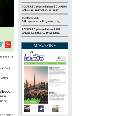
ACCADUEO (H20) edizione BOLOGNA
DAL 11-10-2027 AL 13-10-2027,
KLIMAHOUSE
DAL 27-01-2027 AL 30-01-2027,
ACCADUEO (H20) edizione BARI
DAL 26-11-2026 AL 27-11-2026,
SMART BUILDING EXPO
DAL 17-11-2026 AL 19-11-2026,
MAGAZINE
ECOMONDO
DAL 03-11-2026 AL 06-11-2026,
necessarie
NETZERO MILAN - EXPO SUMMIT
DAL 20-10-2026 AL 22-10-2026,
settori
attere
viluppo
siasi
ronta
le tappe e