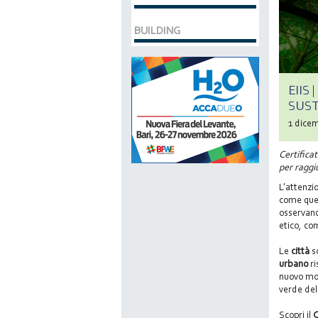
BUILDING
EIIS
SUST
1 dice
Certifica
per raggi
L’attenzio
come que
osservand
etico, co
Le
città
s
urbano
ri
nuovo mod
verde dell
Scopri il
C