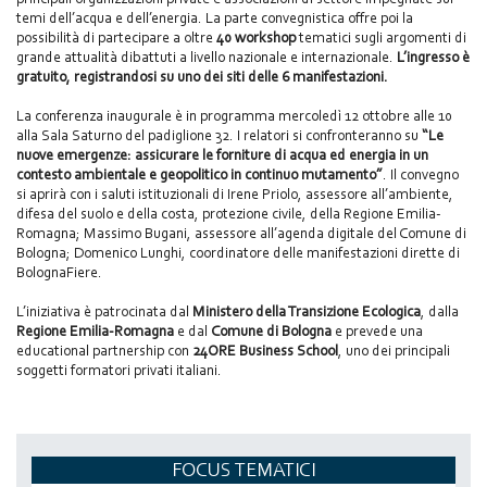
temi dell’acqua e dell’energia. La parte convegnistica offre poi la
possibilità di partecipare a oltre
40 workshop
tematici sugli argomenti di
grande attualità dibattuti a livello nazionale e internazionale.
L’ingresso è
gratuito, registrandosi su uno dei siti delle 6 manifestazioni.
La conferenza inaugurale è in programma mercoledì 12 ottobre alle 10
alla Sala Saturno del padiglione 32. I relatori si confronteranno su
“Le
nuove emergenze: assicurare le forniture di acqua ed energia in un
contesto ambientale e geopolitico in continuo mutamento”
. Il convegno
si aprirà con i saluti istituzionali di Irene Priolo, assessore all’ambiente,
difesa del suolo e della costa, protezione civile, della Regione Emilia-
Romagna; Massimo Bugani, assessore all’agenda digitale del Comune di
Bologna; Domenico Lunghi, coordinatore delle manifestazioni dirette di
BolognaFiere.
L’iniziativa è patrocinata dal
Ministero della Transizione Ecologica
, dalla
Regione Emilia-Romagna
e dal
Comune di Bologna
e prevede una
educational partnership con
24ORE Business School
, uno dei principali
soggetti formatori privati italiani.
FOCUS TEMATICI