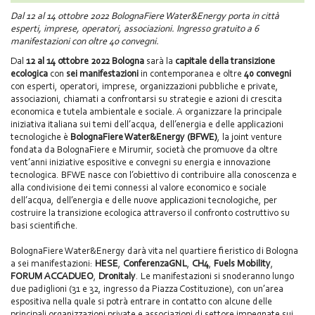
Dal 12 al 14 ottobre 2022 BolognaFiere Water&Energy porta in città
esperti, imprese, operatori, associazioni. Ingresso gratuito a 6
manifestazioni con oltre 40 convegni.
Dal
12 al 14 ottobre 2022 Bologna
sarà la
capitale della transizione
ecologica
con
sei manifestazioni
in contemporanea e oltre
40 convegni
con esperti, operatori, imprese, organizzazioni pubbliche e private,
associazioni, chiamati a confrontarsi su strategie e azioni di crescita
economica e tutela ambientale e sociale. A organizzare la principale
iniziativa italiana sui temi dell’acqua, dell’energia e delle applicazioni
tecnologiche è
BolognaFiere Water&Energy (BFWE)
, la joint venture
fondata da BolognaFiere e Mirumir, società che promuove da oltre
vent’anni iniziative espositive e convegni su energia e innovazione
tecnologica. BFWE nasce con l’obiettivo di contribuire alla conoscenza e
alla condivisione dei temi connessi al valore economico e sociale
dell’acqua, dell’energia e delle nuove applicazioni tecnologiche, per
costruire la transizione ecologica attraverso il confronto costruttivo su
basi scientifiche.
BolognaFiere Water&Energy darà vita nel quartiere fieristico di Bologna
a sei manifestazioni:
HESE
,
ConferenzaGNL
,
CH4
,
Fuels Mobility
,
FORUM ACCADUEO
,
Dronitaly
. Le manifestazioni si snoderanno lungo
due padiglioni (31 e 32, ingresso da Piazza Costituzione), con un’area
espositiva nella quale si potrà entrare in contatto con alcune delle
principali organizzazioni private e associazioni di settore impegnate sui