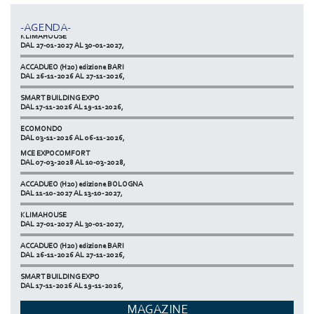
ACCADUEO (H20) edizione BOLOGNA
DAL 11-10-2027 AL 13-10-2027,
-AGENDA-
KLIMAHOUSE
DAL 27-01-2027 AL 30-01-2027,
ACCADUEO (H20) edizione BARI
DAL 26-11-2026 AL 27-11-2026,
SMART BUILDING EXPO
DAL 17-11-2026 AL 19-11-2026,
ECOMONDO
DAL 03-11-2026 AL 06-11-2026,
MCE EXPOCOMFORT
NETZERO MILAN - EXPO SUMMIT
DAL 07-03-2028 AL 10-03-2028,
DAL 20-10-2026 AL 22-10-2026,
ACCADUEO (H20) edizione BOLOGNA
DAL 11-10-2027 AL 13-10-2027,
KLIMAHOUSE
DAL 27-01-2027 AL 30-01-2027,
ACCADUEO (H20) edizione BARI
DAL 26-11-2026 AL 27-11-2026,
SMART BUILDING EXPO
DAL 17-11-2026 AL 19-11-2026,
ECOMONDO
MAGAZINE
DAL 03-11-2026 AL 06-11-2026,