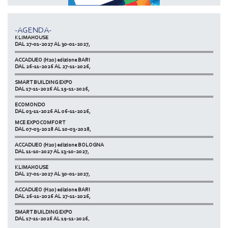
ACCADUEO (H20) edizione BOLOGNA
DAL 11-10-2027 AL 13-10-2027,
-AGENDA-
KLIMAHOUSE
DAL 27-01-2027 AL 30-01-2027,
ACCADUEO (H20) edizione BARI
DAL 26-11-2026 AL 27-11-2026,
SMART BUILDING EXPO
DAL 17-11-2026 AL 19-11-2026,
ECOMONDO
DAL 03-11-2026 AL 06-11-2026,
MCE EXPOCOMFORT
NETZERO MILAN - EXPO SUMMIT
DAL 07-03-2028 AL 10-03-2028,
DAL 20-10-2026 AL 22-10-2026,
ACCADUEO (H20) edizione BOLOGNA
DAL 11-10-2027 AL 13-10-2027,
KLIMAHOUSE
DAL 27-01-2027 AL 30-01-2027,
ACCADUEO (H20) edizione BARI
DAL 26-11-2026 AL 27-11-2026,
SMART BUILDING EXPO
DAL 17-11-2026 AL 19-11-2026,