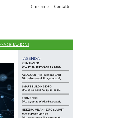
Chi siamo
Contatti
MCE EXPOCOMFORT
DAL 07-03-2028 AL 10-03-2028,
 ASSOCIAZIONI
ACCADUEO (H20) edizione BOLOGNA
DAL 11-10-2027 AL 13-10-2027,
-AGENDA-
KLIMAHOUSE
DAL 27-01-2027 AL 30-01-2027,
ACCADUEO (H20) edizione BARI
DAL 26-11-2026 AL 27-11-2026,
SMART BUILDING EXPO
DAL 17-11-2026 AL 19-11-2026,
ECOMONDO
DAL 03-11-2026 AL 06-11-2026,
NETZERO MILAN - EXPO SUMMIT
DAL 20-10-2026 AL 22-10-2026,
MCE EXPOCOMFORT
DAL 07-03-2028 AL 10-03-2028,