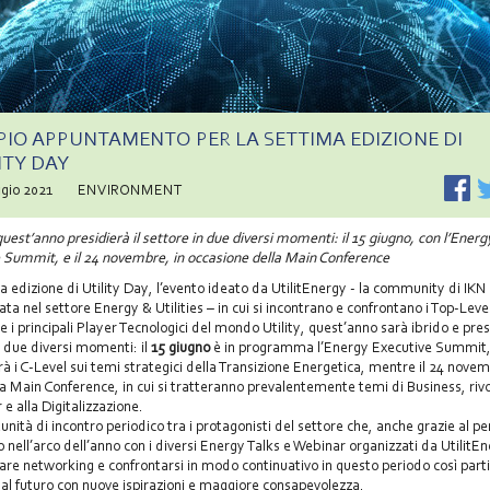
IO APPUNTAMENTO PER LA SETTIMA EDIZIONE DI
ITY DAY
gio 2021
ENVIRONMENT
quest’anno presidierà il settore in due diversi momenti: il 15 giugno, con l’Energ
 Summit, e il 24 novembre, in occasione della Main Conference
a edizione di Utility Day, l’evento ideato da UtilitEnergy - la community di IKN 
ata nel settore Energy & Utilities – in cui si incontrano e confrontano i Top-Leve
 i principali Player Tecnologici del mondo Utility, quest’anno sarà ibrido e presi
n due diversi momenti: il
15 giugno
è in programma l’Energy Executive Summit,
rà i C-Level sui temi strategici della Transizione Energetica, mentre il 24 novem
la Main Conference, in cui si tratteranno prevalentemente temi di Business, rivol
e alla Digitalizzazione.
unità di incontro periodico tra i protagonisti del settore che, anche grazie al p
o nell’arco dell’anno con i diversi Energy Talks e Webinar organizzati da UtilitE
are networking e confrontarsi in modo continuativo in questo periodo così parti
al futuro con nuove ispirazioni e maggiore consapevolezza.