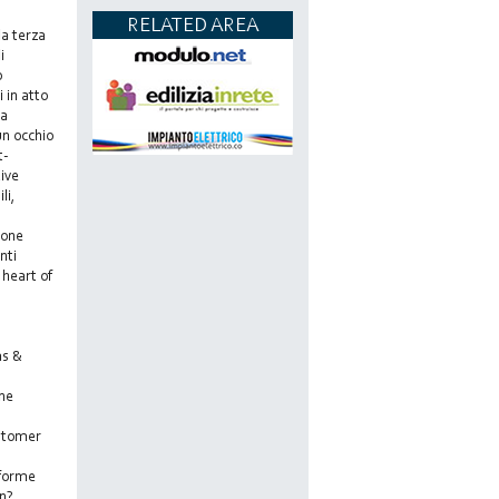
RELATED AREA
la terza
i
o
 in atto
ma
un occhio
t-
ive
li,
ione
nti
 heart of
as &
one
ustomer
aforme
en?