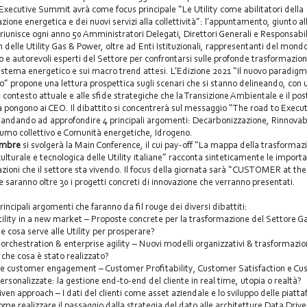
Executive Summit avrà come focus principale “Le Utility come abilitatori della
zione energetica e dei nuovi servizi alla collettività”: l’appuntamento, giunto al
 riunisce ogni anno 50 Amministratori Delegati, Direttori Generali e Responsabil
n delle Utility Gas & Power, oltre ad Enti Istituzionali, rappresentanti del mond
io e autorevoli esperti del Settore per confrontarsi sulle profonde trasformazioni
sistema energetico e sui macro trend attesi. L’Edizione 2021 “Il nuovo paradig
o” propone una lettura prospettica sugli scenari che si stanno delineando, con 
l contesto attuale e alle sfide strategiche che la Transizione Ambientale e il pos
pongono ai CEO. Il dibattito si concentrerà sul messaggio “The road to Execut
ndando ad approfondire 4 principali argomenti: Decarbonizzazione, Rinnovabi
mo collettivo e Comunità energetiche, Idrogeno.
embre
si svolgerà la Main Conference, il cui pay-off “La mappa della trasformaz
culturale e tecnologica delle Utility italiane” racconta sinteticamente le importa
zioni che il settore sta vivendo. Il focus della giornata sarà “CUSTOMER at the
” e saranno oltre 30 i progetti concreti di innovazione che verranno presentati.
rincipali argomenti che faranno da fil rouge dei diversi dibattiti:
tility in a new market – Proposte concrete per la trasformazione del Settore G
e cosa serve alle Utility per prosperare?
 orchestration & enterprise agility – Nuovi modelli organizzativi & trasformazi
: che cosa è stato realizzato?
ve customer engagement – Customer Profitability, Customer Satisfaction e C
ersonalizzate: la gestione end-to-end del cliente in real time, utopia o realtà?
iven approach – I dati del clienti come asset aziendale e lo sviluppo delle piatt
 come realizzare il passaggio dalla strategia del dato alle architetture Data Driv