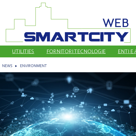
UTILITIES
FORNITORI TECNOLOGIE
ENTI E
▸
NEWS
▸
ENVIRONMENT