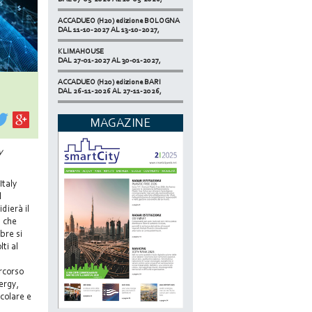
ACCADUEO (H20) edizione BOLOGNA
DAL 11-10-2027 AL 13-10-2027,
KLIMAHOUSE
DAL 27-01-2027 AL 30-01-2027,
ACCADUEO (H20) edizione BARI
DAL 26-11-2026 AL 27-11-2026,
SMART BUILDING EXPO
DAL 17-11-2026 AL 19-11-2026,
MAGAZINE
ECOMONDO
DAL 03-11-2026 AL 06-11-2026,
y
NETZERO MILAN - EXPO SUMMIT
DAL 20-10-2026 AL 22-10-2026,
Italy
l
dierà il
 che
bre si
ti al
ercorso
nergy,
colare e