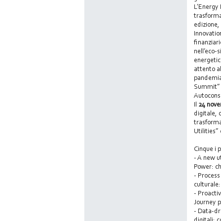
L’Energy 
trasforma
edizione,
Innovatio
finanziar
nell’eco-
energetic
attento a
pandemia 
Summit” a
Autoconsu
Il
24 nov
digitale, 
trasforma
Utilities
Cinque i p
- A new u
Power: ch
- Process
culturale
- Proacti
Journey p
- Data-dr
digitali: