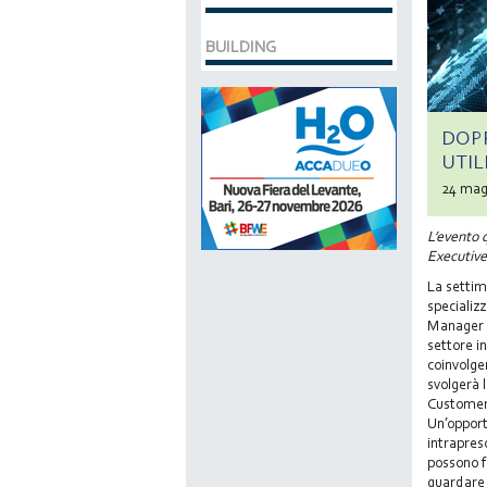
BUILDING
DOPP
UTIL
24 mag
L’evento 
Executive
La settim
specializz
Manager e
settore i
coinvolge
svolgerà 
Customer 
Un’opport
intrapres
possono f
guardare 