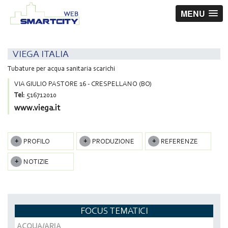
MENU
VIEGA ITALIA
Tubature per acqua sanitaria scarichi
VIA GIULIO PASTORE 16 - CRESPELLANO (BO)
Tel:
516712010
www.viega.it
PROFILO
PRODUZIONE
REFERENZE
NOTIZIE
FOCUS TEMATICI
ACQUA/ARIA