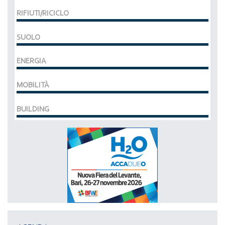
RIFIUTI/RICICLO
SUOLO
ENERGIA
MOBILITÀ
BUILDING
MCE EXPOCOMFORT
DAL 07-03-2028 AL 10-03-2028,
ACCADUEO (H20) edizione BOLOGNA
DAL 11-10-2027 AL 13-10-2027,