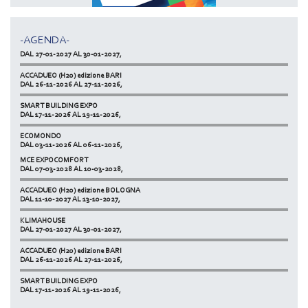
ACCADUEO (H20) edizione BOLOGNA
DAL 11-10-2027 AL 13-10-2027,
-AGENDA-
KLIMAHOUSE
DAL 27-01-2027 AL 30-01-2027,
ACCADUEO (H20) edizione BARI
DAL 26-11-2026 AL 27-11-2026,
SMART BUILDING EXPO
DAL 17-11-2026 AL 19-11-2026,
ECOMONDO
DAL 03-11-2026 AL 06-11-2026,
MCE EXPOCOMFORT
NETZERO MILAN - EXPO SUMMIT
DAL 07-03-2028 AL 10-03-2028,
DAL 20-10-2026 AL 22-10-2026,
ACCADUEO (H20) edizione BOLOGNA
DAL 11-10-2027 AL 13-10-2027,
KLIMAHOUSE
DAL 27-01-2027 AL 30-01-2027,
ACCADUEO (H20) edizione BARI
DAL 26-11-2026 AL 27-11-2026,
SMART BUILDING EXPO
DAL 17-11-2026 AL 19-11-2026,