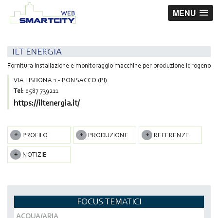
MENU
ILT ENERGIA
Fornitura installazione e monitoraggio macchine per produzione idrogeno
VIA LISBONA 1 - PONSACCO (PI)
Tel:
0587 739211
https://iltenergia.it/
PROFILO
PRODUZIONE
REFERENZE
NOTIZIE
FOCUS TEMATICI
ACQUA/ARIA