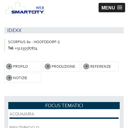
MENU
IDEXX
SCORPIUS 60 - HOOFDDORP ()
Tel:
+31235587874
PROFILO
PRODUZIONE
REFERENZE
NOTIZIE
FOCUS TEMATICI
ACQUA/ARIA
RIFIUTI/RICICLO