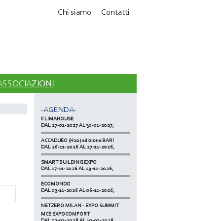
Chi siamo
Contatti
MCE EXPOCOMFORT
DAL 07-03-2028 AL 10-03-2028,
 ASSOCIAZIONI
ACCADUEO (H20) edizione BOLOGNA
DAL 11-10-2027 AL 13-10-2027,
-AGENDA-
KLIMAHOUSE
DAL 27-01-2027 AL 30-01-2027,
ACCADUEO (H20) edizione BARI
DAL 26-11-2026 AL 27-11-2026,
SMART BUILDING EXPO
DAL 17-11-2026 AL 19-11-2026,
ECOMONDO
DAL 03-11-2026 AL 06-11-2026,
NETZERO MILAN - EXPO SUMMIT
DAL 20-10-2026 AL 22-10-2026,
MCE EXPOCOMFORT
DAL 07-03-2028 AL 10-03-2028,