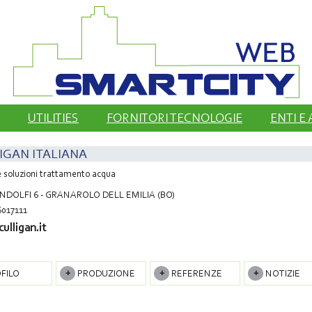
UTILITIES
FORNITORI TECNOLOGIE
ENTI E
IGAN ITALIANA
e soluzioni trattamento acqua
NDOLFI 6 - GRANAROLO DELL EMILIA (BO)
017111
ulligan.it
FILO
PRODUZIONE
REFERENZE
NOTIZIE