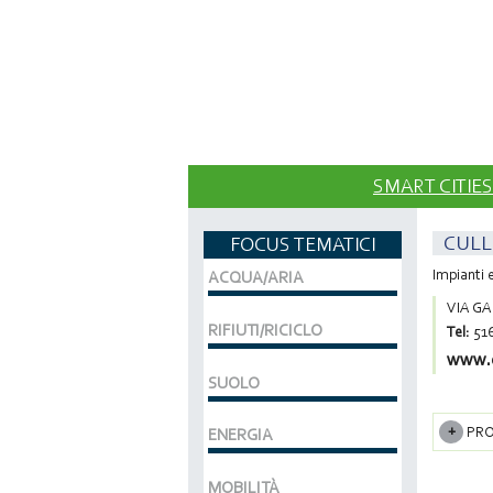
SMART CITIES
CULL
FOCUS TEMATICI
Impianti 
ACQUA/ARIA
VIA GA
RIFIUTI/RICICLO
Tel:
516
www.c
SUOLO
PRO
ENERGIA
MOBILITÀ