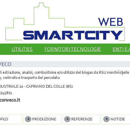
UTILITIES
FORNITORI TECNOLOGIE
ENTI E
VECO
di estrazione, analisi, combustione e/o utilizzo del biogas da RSU nonchÁü§elle 
, controllo e trasporto del percolato.
DUSTRIALE 10 - CAPRIANO DEL COLLE (BS)
9745811
onveco.it
FILO
PRODUZIONE
REFERENZE
NOTIZIE