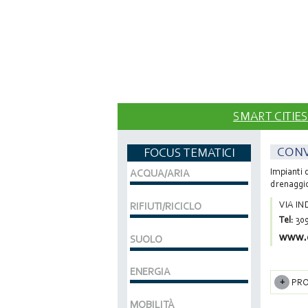
SMART CITIES
CON
FOCUS TEMATICI
Impianti 
ACQUA/ARIA
drenaggio
VIA IN
RIFIUTI/RICICLO
Tel:
30
www.c
SUOLO
ENERGIA
PRO
MOBILITÀ