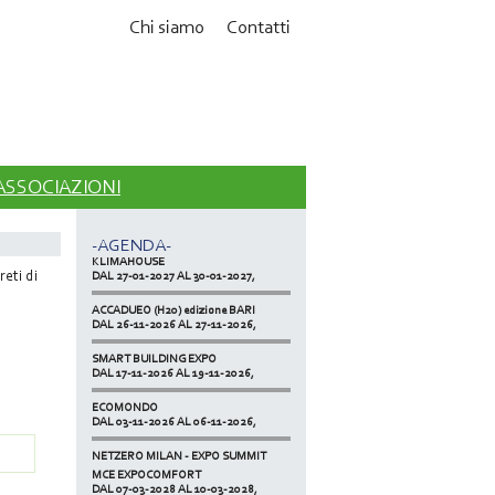
Chi siamo
Contatti
MCE EXPOCOMFORT
DAL 07-03-2028 AL 10-03-2028,
 ASSOCIAZIONI
ACCADUEO (H20) edizione BOLOGNA
DAL 11-10-2027 AL 13-10-2027,
-AGENDA-
KLIMAHOUSE
DAL 27-01-2027 AL 30-01-2027,
reti di
ACCADUEO (H20) edizione BARI
DAL 26-11-2026 AL 27-11-2026,
SMART BUILDING EXPO
DAL 17-11-2026 AL 19-11-2026,
ECOMONDO
DAL 03-11-2026 AL 06-11-2026,
NETZERO MILAN - EXPO SUMMIT
DAL 20-10-2026 AL 22-10-2026,
MCE EXPOCOMFORT
DAL 07-03-2028 AL 10-03-2028,