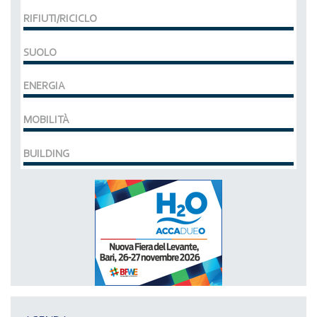
RIFIUTI/RICICLO
SUOLO
ENERGIA
MOBILITÀ
BUILDING
MCE EXPOCOMFORT
DAL 07-03-2028 AL 10-03-2028,
ACCADUEO (H20) edizione BOLOGNA
DAL 11-10-2027 AL 13-10-2027,