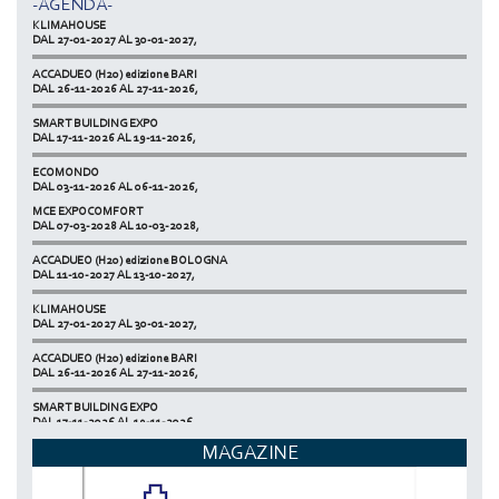
-AGENDA-
KLIMAHOUSE
DAL 27-01-2027 AL 30-01-2027,
ACCADUEO (H20) edizione BARI
DAL 26-11-2026 AL 27-11-2026,
SMART BUILDING EXPO
DAL 17-11-2026 AL 19-11-2026,
ECOMONDO
DAL 03-11-2026 AL 06-11-2026,
MCE EXPOCOMFORT
NETZERO MILAN - EXPO SUMMIT
DAL 07-03-2028 AL 10-03-2028,
DAL 20-10-2026 AL 22-10-2026,
ACCADUEO (H20) edizione BOLOGNA
DAL 11-10-2027 AL 13-10-2027,
KLIMAHOUSE
DAL 27-01-2027 AL 30-01-2027,
ACCADUEO (H20) edizione BARI
DAL 26-11-2026 AL 27-11-2026,
SMART BUILDING EXPO
DAL 17-11-2026 AL 19-11-2026,
MAGAZINE
ECOMONDO
DAL 03-11-2026 AL 06-11-2026,