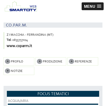
MENU
CO.PAR.M.
Z I MACCHIA - FERRANDINA (MT)
Tel:
0835757014
www.coparm.it
PROFILO
PRODUZIONE
REFERENZE
NOTIZIE
FOCUS TEMATICI
ACQUA/ARIA