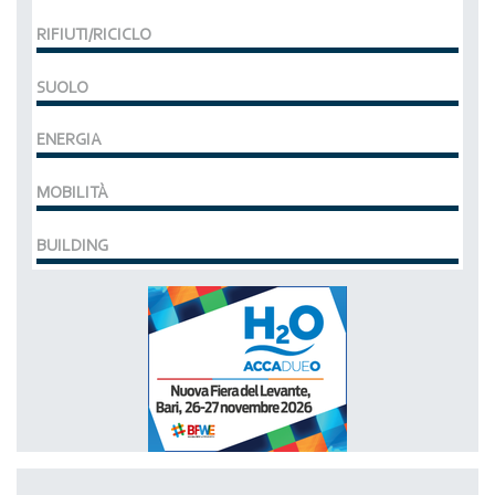
RIFIUTI/RICICLO
SUOLO
ENERGIA
MOBILITÀ
BUILDING
MCE EXPOCOMFORT
DAL 07-03-2028 AL 10-03-2028,
ACCADUEO (H20) edizione BOLOGNA
DAL 11-10-2027 AL 13-10-2027,