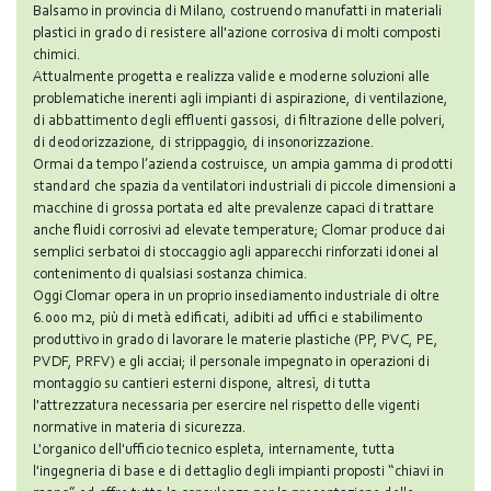
Balsamo in provincia di Milano, costruendo manufatti in materiali
plastici in grado di resistere all'azione corrosiva di molti composti
chimici.
Attualmente progetta e realizza valide e moderne soluzioni alle
problematiche inerenti agli impianti di aspirazione, di ventilazione,
di abbattimento degli effluenti gassosi, di filtrazione delle polveri,
di deodorizzazione, di strippaggio, di insonorizzazione.
Ormai da tempo l’azienda costruisce, un ampia gamma di prodotti
standard che spazia da ventilatori industriali di piccole dimensioni a
macchine di grossa portata ed alte prevalenze capaci di trattare
anche fluidi corrosivi ad elevate temperature; Clomar produce dai
semplici serbatoi di stoccaggio agli apparecchi rinforzati idonei al
contenimento di qualsiasi sostanza chimica.
Oggi Clomar opera in un proprio insediamento industriale di oltre
6.000 m2, più di metà edificati, adibiti ad uffici e stabilimento
produttivo in grado di lavorare le materie plastiche (PP, PVC, PE,
PVDF, PRFV) e gli acciai; il personale impegnato in operazioni di
montaggio su cantieri esterni dispone, altresì, di tutta
l'attrezzatura necessaria per esercire nel rispetto delle vigenti
normative in materia di sicurezza.
L'organico dell'ufficio tecnico espleta, internamente, tutta
l'ingegneria di base e di dettaglio degli impianti proposti “chiavi in