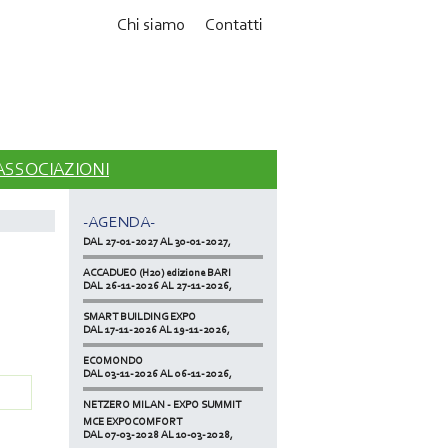
Chi siamo
Contatti
MCE EXPOCOMFORT
DAL 07-03-2028 AL 10-03-2028,
 ASSOCIAZIONI
ACCADUEO (H20) edizione BOLOGNA
DAL 11-10-2027 AL 13-10-2027,
-AGENDA-
KLIMAHOUSE
DAL 27-01-2027 AL 30-01-2027,
ACCADUEO (H20) edizione BARI
DAL 26-11-2026 AL 27-11-2026,
SMART BUILDING EXPO
DAL 17-11-2026 AL 19-11-2026,
ECOMONDO
DAL 03-11-2026 AL 06-11-2026,
NETZERO MILAN - EXPO SUMMIT
DAL 20-10-2026 AL 22-10-2026,
MCE EXPOCOMFORT
DAL 07-03-2028 AL 10-03-2028,