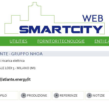
UTILITIES
FORNITORI TECNOLOGIE
ENTI E
NTE - GRUPPO NHOA
i ricarica elettrica
LE LODI 3 - MILANO (MI)
//atlante.energy/it
FILO
PRODUZIONE
REFERENZE
NOTIZIE