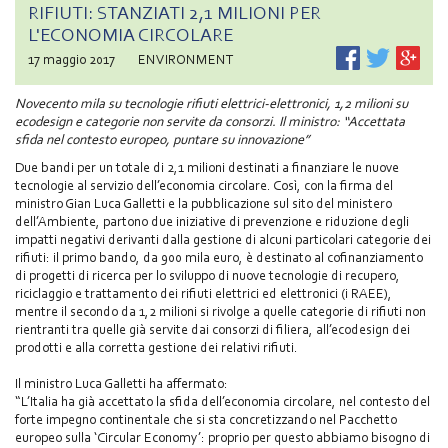
RIFIUTI: STANZIATI 2,1 MILIONI PER
L'ECONOMIA CIRCOLARE
17 maggio 2017
ENVIRONMENT
Novecento mila su tecnologie rifiuti elettrici-elettronici, 1,2 milioni su
ecodesign e categorie non servite da consorzi. Il ministro: “Accettata
sfida nel contesto europeo, puntare su innovazione”
Due bandi per un totale di 2,1 milioni destinati a finanziare le nuove
tecnologie al servizio dell’economia circolare. Così, con la firma del
ministro Gian Luca Galletti e la pubblicazione sul sito del ministero
dell’Ambiente, partono due iniziative di prevenzione e riduzione degli
impatti negativi derivanti dalla gestione di alcuni particolari categorie dei
rifiuti: il primo bando, da 900 mila euro, è destinato al cofinanziamento
di progetti di ricerca per lo sviluppo di nuove tecnologie di recupero,
riciclaggio e trattamento dei rifiuti elettrici ed elettronici (i RAEE),
mentre il secondo da 1,2 milioni si rivolge a quelle categorie di rifiuti non
rientranti tra quelle già servite dai consorzi di filiera, all’ecodesign dei
prodotti e alla corretta gestione dei relativi rifiuti.
Il ministro Luca Galletti ha affermato:
“L’Italia ha già accettato la sfida dell’economia circolare, nel contesto del
forte impegno continentale che si sta concretizzando nel Pacchetto
europeo sulla ‘Circular Economy’: proprio per questo abbiamo bisogno di