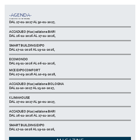
ACCADUEO (H20) edizione BOLOGNA
DAL 11-10-2027 AL 13-10-2027,
-AGENDA-
KLIMAHOUSE
DAL 27-01-2027 AL 30-01-2027,
ACCADUEO (H20) edizione BARI
DAL 26-11-2026 AL 27-11-2026,
SMART BUILDING EXPO
DAL 17-11-2026 AL 19-11-2026,
ECOMONDO
DAL 03-11-2026 AL 06-11-2026,
MCE EXPOCOMFORT
NETZERO MILAN - EXPO SUMMIT
DAL 07-03-2028 AL 10-03-2028,
DAL 20-10-2026 AL 22-10-2026,
ACCADUEO (H20) edizione BOLOGNA
DAL 11-10-2027 AL 13-10-2027,
KLIMAHOUSE
DAL 27-01-2027 AL 30-01-2027,
ACCADUEO (H20) edizione BARI
DAL 26-11-2026 AL 27-11-2026,
SMART BUILDING EXPO
DAL 17-11-2026 AL 19-11-2026,
ECOMONDO