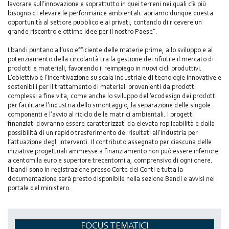
lavorare sull’innovazione e soprattutto in quei terreni nei quali c’è più
bisogno di elevare le performance ambientali: apriamo dunque questa
opportunità al settore pubblico e ai privati, contando di ricevere un
grande riscontro e ottime idee per il nostro Paese”.
I bandi puntano all’uso efficiente delle materie prime, allo sviluppo e al
potenziamento della circolarità tra la gestione dei rifiuti e il mercato di
prodotti e materiali, favorendo il reimpiego in nuovi cicli produttivi.
L’obiettivo è l’incentivazione su scala industriale di tecnologie innovative e
sostenibili per il trattamento di materiali provenienti da prodotti
complessi a fine vita, come anche lo sviluppo dell’ecodesign dei prodotti
per facilitare l’industria dello smontaggio, la separazione delle singole
componenti e l’avvio al riciclo delle matrici ambientali. I progetti
finanziati dovranno essere caratterizzati da elevata replicabilità e dalla
possibilità di un rapido trasferimento dei risultati all’industria per
l’attuazione degli interventi. Il contributo assegnato per ciascuna delle
iniziative progettuali ammesse a finanziamento non può essere inferiore
a centomila euro e superiore trecentomila, comprensivo di ogni onere.
I bandi sono in registrazione presso Corte dei Conti e tutta la
documentazione sarà presto disponibile nella sezione Bandi e avvisi nel
portale del ministero.
FOCUS TEMATICI