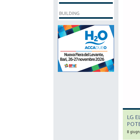
BUILDING
LG E
POT
8 giug