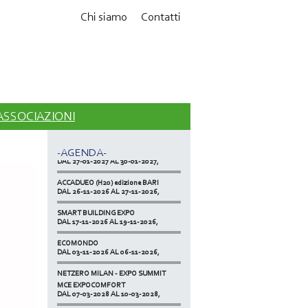
Chi siamo
Contatti
MCE EXPOCOMFORT
DAL 07-03-2028 AL 10-03-2028,
 ASSOCIAZIONI
ACCADUEO (H20) edizione BOLOGNA
DAL 11-10-2027 AL 13-10-2027,
KLIMAHOUSE
-AGENDA-
DAL 27-01-2027 AL 30-01-2027,
ACCADUEO (H20) edizione BARI
DAL 26-11-2026 AL 27-11-2026,
SMART BUILDING EXPO
DAL 17-11-2026 AL 19-11-2026,
ECOMONDO
DAL 03-11-2026 AL 06-11-2026,
NETZERO MILAN - EXPO SUMMIT
DAL 20-10-2026 AL 22-10-2026,
MCE EXPOCOMFORT
DAL 07-03-2028 AL 10-03-2028,