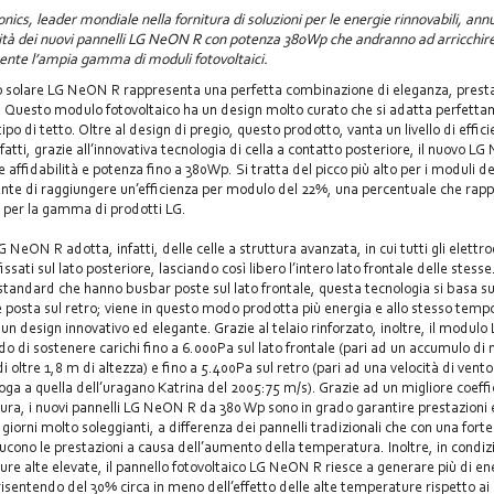
nics, leader mondiale nella fornitura di soluzioni per le energie rinnovabili, ann
lità dei nuovi pannelli LG NeON R con potenza 380Wp che andranno ad arricchir
ente l’ampia gamma di moduli fotovoltaici.
lo solare LG NeON R rappresenta una perfetta combinazione di eleganza, presta
. Questo modulo fotovoltaico ha un design molto curato che si adatta perfett
tipo di tetto. Oltre al design di pregio, questo prodotto, vanta un livello di effic
nfatti, grazie all’innovativa tecnologia di cella a contatto posteriore, il nuovo L
 affidabilità e potenza fino a 380Wp. Si tratta del picco più alto per i moduli de
nte di raggiungere un’efficienza per modulo del 22%, una percentuale che rap
 per la gamma di prodotti LG.
G NeON R adotta, infatti, delle celle a struttura avanzata, in cui tutti gli elettro
ssati sul lato posteriore, lasciando così libero l’intero lato frontale delle stesse
e standard che hanno busbar poste sul lato frontale, questa tecnologia si basa s
ce posta sul retro; viene in questo modo prodotta più energia e allo stesso temp
 un design innovativo ed elegante. Grazie al telaio rinforzato, inoltre, il modu
ado di sostenere carichi fino a 6.000Pa sul lato frontale (pari ad un accumulo di
 oltre 1,8 m di altezza) e fino a 5.400Pa sul retro (pari ad una velocità di vento
oga a quella dell’uragano Katrina del 2005:75 m/s). Grazie ad un migliore coeffi
ra, i nuovi pannelli LG NeON R da 380 Wp sono in grado garantire prestazioni 
giorni molto soleggianti, a differenza dei pannelli tradizionali che con una forte
ducono le prestazioni a causa dell’aumento della temperatura. Inoltre, in condiz
re alte elevate, il pannello fotovoltaico LG NeON R riesce a generare più di en
 risentendo del 30% circa in meno dell’effetto delle alte temperature rispetto ai 