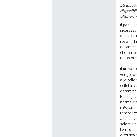
LG Electro
disponibi
ulteriorm
Il pannel
sicurezza
qualsiasi 
record. I
garantisce
che conse
un record
Il nuovo L
vengono fi
alle cell
collettri
garantito
R è in gr
normale di
m/s, anal
temperatu
anche nei 
solare ri
temperatu
elettrica