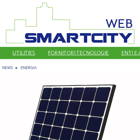
UTILITIES
FORNITORI TECNOLOGIE
ENTI E
▸
NEWS
▸
ENERGIA