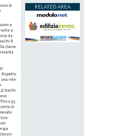
uncia la
RELATED AREA
e
zioni e
amente a
ienza da
G NeON R
lla classe
presenta
di
. Rispetto
u una rete
o
lo LG NeON
 neve
 fino a 93
ciente di
elevate
 luce
ioni
ergia
classici