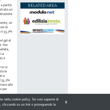
o
RELATED AREA
 a parità
ostrato un
otrazione
mente, un
oni di
 il 55,7%
e
el gpl al
%. Nei
nellate,
 La
e) e
rca 12
odo le
el a
il 33,2%.
rmano allo
vi per
rate nella cookie policy. Se vuoi saperne di
X
a, cliccando su un link o proseguendo la
policy