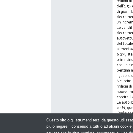
milioni di
dell’1,5%
di giorni
decrement
un increm
Le vendit
decrement
autovettu
del total
alimentaz
6,2%; sta
primi cin
con un de
benzina n
ilgasolio
Nei primi
milioni d
nuove imm
coprire il
Le auto i
0,1%, que
l’Italia c
Questo sito o gli strumenti terzi da questo utilizzat
più o negare il consenso a tutti o ad alcuni cooki
© Cop