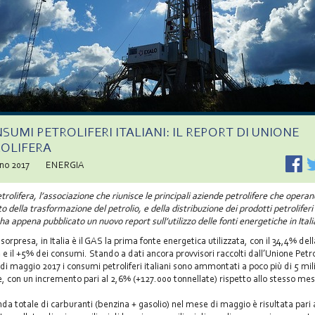
NSUMI PETROLIFERI ITALIANI: IL REPORT DI UNIONE
ROLIFERA
gno 2017
ENERGIA
rolifera, l’associazione che riunisce le principali aziende petrolifere che operano
o della trasformazione del petrolio, e della distribuzione dei prodotti petroliferi 
 ha appena pubblicato un nuovo report sull’utilizzo delle fonti energetiche in Itali
orpresa, in Italia è il GAS la prima fonte energetica utilizzata, con il 34,4% del
 il +5% dei consumi. Stando a dati ancora provvisori raccolti dall’Unione Petro
di maggio 2017 i consumi petroliferi italiani sono ammontati a poco più di 5 mili
e, con un incremento pari al 2,6% (+127.000 tonnellate) rispetto allo stesso me
a totale di carburanti (benzina + gasolio) nel mese di maggio è risultata pari a