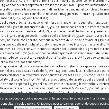
 tonnellate, di cui 0,7 milioni di benzina e 2 milioni di gasolio, con un increment
(+39.000 tonnellate) rispetto allo stesso mese del 2016. I prodotti autotrazione,
 lavorativi, hanno rilevato le seguenti dinamiche: la benzinanel complesso ha m
o dell’1,8% (-12.000 tonnellate) rispetto a maggio 2016, mentre il gasolio aut
ento del 2,6% (+51.000 tonnellate).
e sulla rete di benzina e gasolio nel mese di maggio hanno segnato, rispettiva
o dell’1,3% e un incremento dell’1,4%. Nel mese considerato le immatricolazi
re nuove sono aumentate dell’8,2%, con quelle diesel che hanno rappresentato
e (era il 57% a maggio 2016), mentre quelle di benzina il 33,4%. Quanto alle altr
ioni, nel mese considerato, continua la crescita delle ibride arrivate al 3,3% e d
bile quello delle elettriche allo 0,1%, mentre continua il calo del metano all’1,3
que mesi del 2017 i consumi sono stati invece pari a poco più di 23 milioni di ton
cremento dell’1,9% (-456.000 tonnellate) rispetto allo stesso periodo del 2016.
el periodo considerato, ha mostrato una flessione del 4,2% (-129.000 tonnellat
 dello 0,2% (-20.000 tonnellate).
 cinque mesi del 2017 la somma dei soli carburanti (benzina + gasolio), pari a ci
i tonnellate, evidenzia un calo dell’1,2% (-149.000 tonnellate). Nello stesso peri
atricolazioni di autovetture sono risultate in crescita dell’8,1% con quelle dies
 56,1% del totale (era il 55,9% nello stesso periodo del 2016) e quelle a benzina 
bride hanno coperto il 2,9% delle nuove immatricolazioni, le elettriche si confe
lle alimentate a GPL e a metano rispettivamente al 6,2% e all’1,5%. Dati positi
he punta alla diminuzione delle emissioni di CO2 entro il 2020.
i si avvalgono di cookie necessari al funzionamento ed utili alle finalità illust
e, consulta la cookie policy. Chiudendo questo banner, scorrendo questa pagin
yright 2026. SMARTCITYWEB - N.ro Iscrizione ROC 20653 -
Privacy 