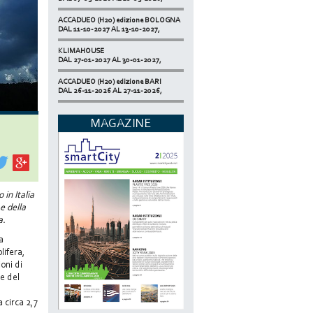
ACCADUEO (H20) edizione BOLOGNA
DAL 11-10-2027 AL 13-10-2027,
KLIMAHOUSE
DAL 27-01-2027 AL 30-01-2027,
ACCADUEO (H20) edizione BARI
DAL 26-11-2026 AL 27-11-2026,
SMART BUILDING EXPO
DAL 17-11-2026 AL 19-11-2026,
MAGAZINE
ECOMONDO
DAL 03-11-2026 AL 06-11-2026,
NETZERO MILAN - EXPO SUMMIT
DAL 20-10-2026 AL 22-10-2026,
 in Italia
e della
a.
la
lifera,
oni di
se del
 circa 2,7