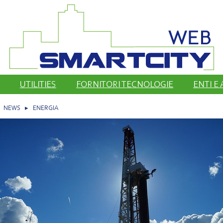
UTILITIES
FORNITORI TECNOLOGIE
ENTI E
▸
NEWS
▸
ENERGIA