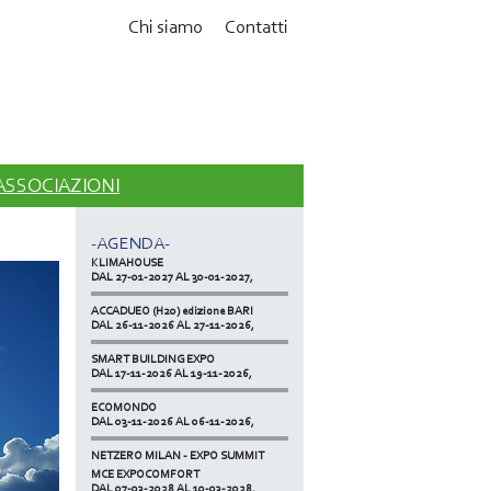
Chi siamo
Contatti
MCE EXPOCOMFORT
DAL 07-03-2028 AL 10-03-2028,
 ASSOCIAZIONI
ACCADUEO (H20) edizione BOLOGNA
DAL 11-10-2027 AL 13-10-2027,
-AGENDA-
KLIMAHOUSE
DAL 27-01-2027 AL 30-01-2027,
ACCADUEO (H20) edizione BARI
DAL 26-11-2026 AL 27-11-2026,
SMART BUILDING EXPO
DAL 17-11-2026 AL 19-11-2026,
ECOMONDO
DAL 03-11-2026 AL 06-11-2026,
NETZERO MILAN - EXPO SUMMIT
DAL 20-10-2026 AL 22-10-2026,
MCE EXPOCOMFORT
DAL 07-03-2028 AL 10-03-2028,