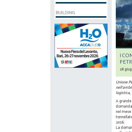
BUILDING
I CO
PET
28 giu
Unione Pet
nell’ambit
logistica,
A grande s
domanda e
nel mese 
tonnellat
2016.
La domand