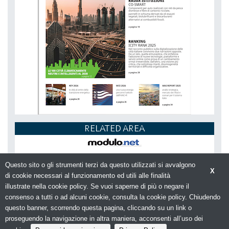
RELATED AREA
Questo sito o gli strumenti terzi da questo utilizzati si avvalgono
X
di cookie necessari al funzionamento ed utili alle finalità
illustrate nella cookie policy. Se vuoi saperne di più o negare il
consenso a tutti o ad alcuni cookie, consulta la cookie policy. Chiudendo
Chi siamo
Contatti
questo banner, scorrendo questa pagina, cliccando su un link o
© Copyright 2026. SMARTCITYWEB - N.ro Iscrizione ROC
proseguendo la navigazione in altra maniera, acconsenti all’uso dei