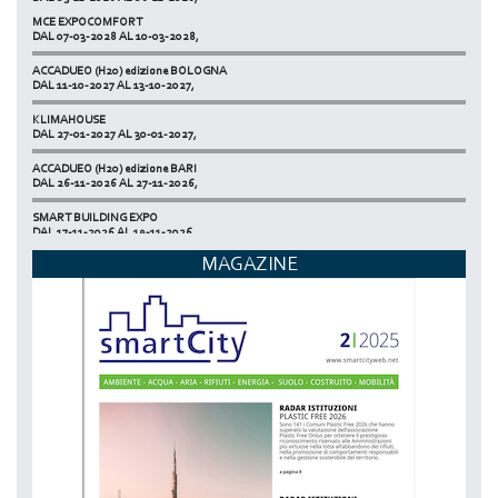
MCE EXPOCOMFORT
NETZERO MILAN - EXPO SUMMIT
DAL 07-03-2028 AL 10-03-2028,
DAL 20-10-2026 AL 22-10-2026,
ACCADUEO (H20) edizione BOLOGNA
DAL 11-10-2027 AL 13-10-2027,
KLIMAHOUSE
DAL 27-01-2027 AL 30-01-2027,
ACCADUEO (H20) edizione BARI
DAL 26-11-2026 AL 27-11-2026,
SMART BUILDING EXPO
DAL 17-11-2026 AL 19-11-2026,
MAGAZINE
ECOMONDO
DAL 03-11-2026 AL 06-11-2026,
NETZERO MILAN - EXPO SUMMIT
DAL 20-10-2026 AL 22-10-2026,